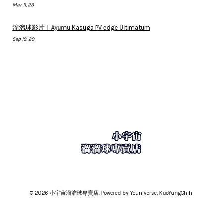
Mar 11, 23
溜溜球影片｜Ayumu Kasuga PV edge Ultimatum
Sep 19, 20
© 2026 小宇宙溜溜球專賣店. Powered by Youniverse, KuoYungChih