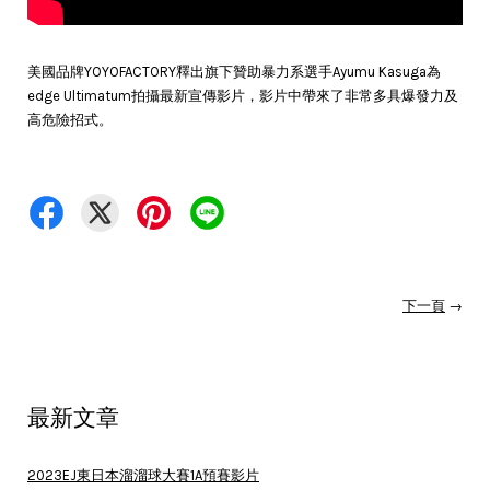
美國品牌YOYOFACTORY釋出旗下贊助暴力系選手Ayumu Kasuga為
edge Ultimatum拍攝最新宣傳影片，影片中帶來了非常多具爆發力及
高危險招式。
下一頁
→
最新文章
2023EJ東日本溜溜球大賽1A預賽影片