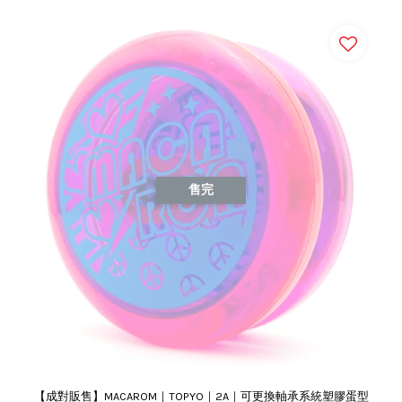
售完
【成對販售】MACAROM｜TOPYO｜2A｜可更換軸承系統塑膠蛋型