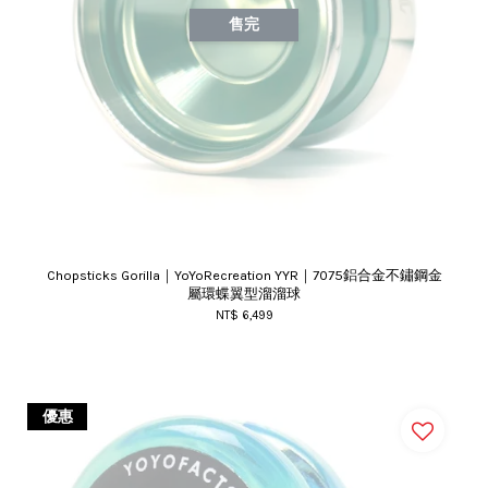
售完
Chopsticks Gorilla｜YoYoRecreation YYR｜7075鋁合金不鏽鋼金
屬環蝶翼型溜溜球
NT$ 6,499
優惠