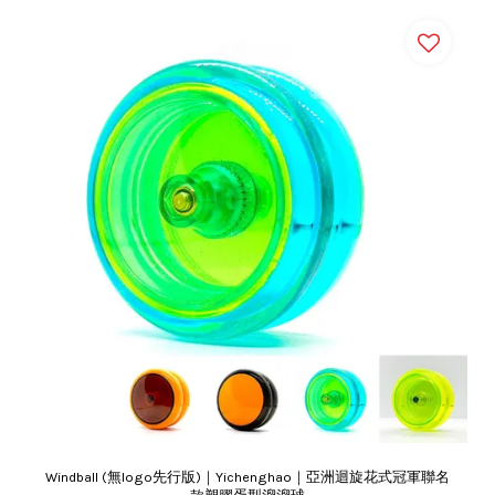
Windball (無logo先行版)｜Yichenghao｜亞洲迴旋花式冠軍聯名