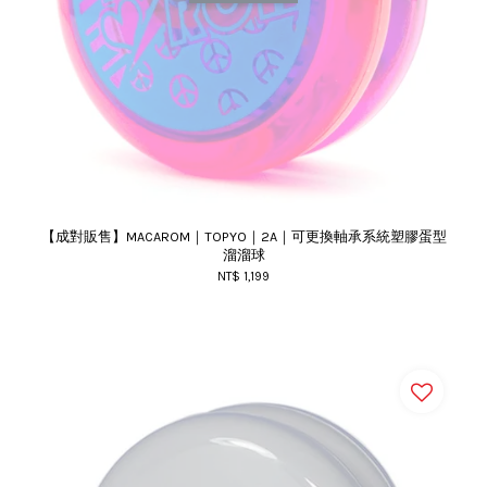
【成對販售】MACAROM｜TOPYO｜2A｜可更換軸承系統塑膠蛋型
溜溜球
NT$ 1,199