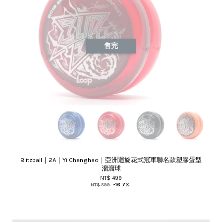
售完
Blitzball｜2A｜Yi Chenghao｜亞洲迴旋花式冠軍聯名款塑膠蛋型
溜溜球
NT$ 499
NT$ 599
-16.7%