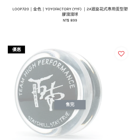
LOOP720｜金色｜YOYOFACTORY (YYF) ｜2A迴旋花式專用蛋型塑
膠溜溜球
NT$ 899
優惠
售完