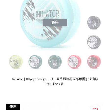
售完
Initiator｜C3yoyodesign｜2A｜雙手迴旋花式專用蛋形溜溜球
從
NT$ 642
起
優惠