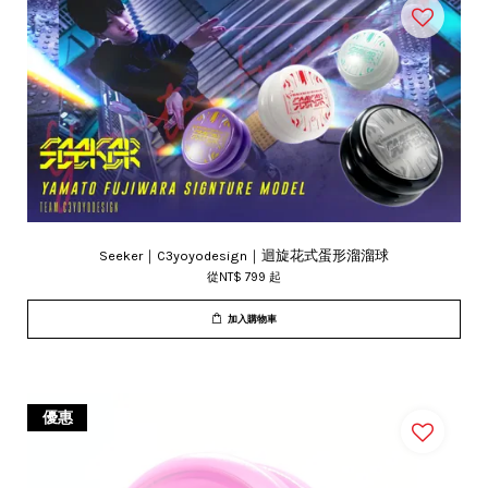
Seeker｜C3yoyodesign｜迴旋花式蛋形溜溜球
從
NT$ 799
起
加入購物車
優惠