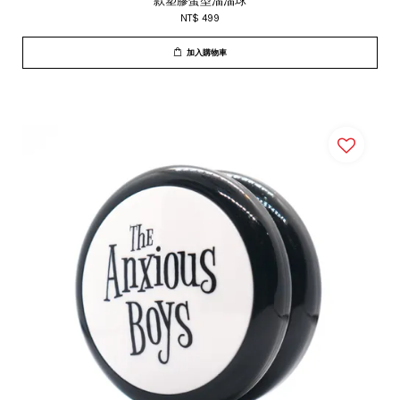
款塑膠蛋型溜溜球
NT$ 499
加入購物車