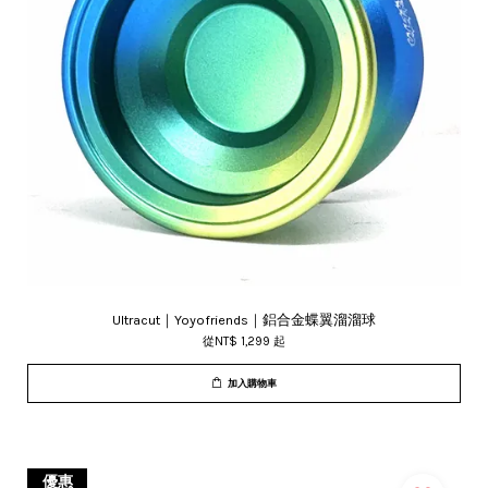
Ultracut｜Yoyofriends｜鋁合金蝶翼溜溜球
從
NT$ 1,299
起
加入購物車
優惠