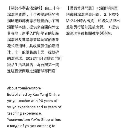
【關於小宇宙溜溜球】 由二十年
【購買常見問題】 1. 溜溜球購買
溜溜球資歷，十年教學經驗的溜
均會附溜溜球專用線。 2. 下標後
溜球老師郭勇志所經營的小宇宙
12-24小時內出貨，如遇欠品或出
溜溜球本舖，提供來自國內外世
差則另行通知延後出貨。 3. 提供
界各地，新手入門初學者的初級
溜溜球售後相關教學與諮詢。
溜溜球及進階專業級玩家的專業
花式溜溜球、具收藏價值的溜溜
球，非一般販售幾十元一捏就碎
的溜溜球。2022年1月進駐西門町
誠品生活武昌店，為台灣第一間
進駐百貨商場之溜溜球專門店
About Youniverstore -
Established by Kuo Yung Chih, a
yo-yo teacher with 20 years of
yo-yo experience and 10 years of
teaching experience,
Youniverstore Yo-Yo Shop offers
a range of yo-yos catering to