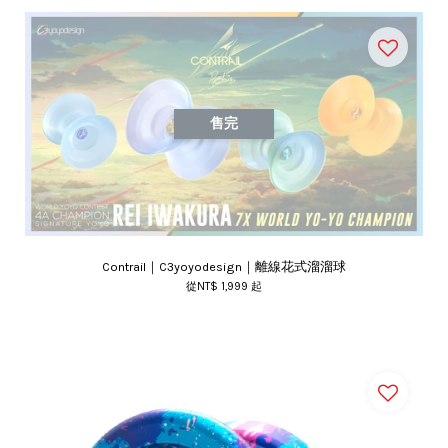
售完
Contrail｜C3yoyodesign｜離線花式溜溜球
從
NT$ 1,999
起