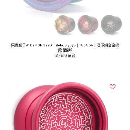
惡魔種子A1 DEMON SEED｜Beboo yoyo｜1A 3A 5A｜潑墨鋁合金蝶
翼溜溜球
從
NT$ 549
起