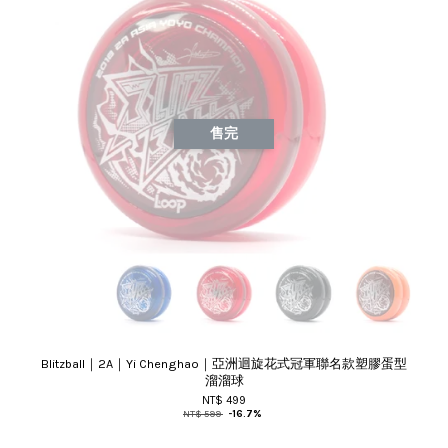
售完
Blitzball｜2A｜Yi Chenghao｜亞洲迴旋花式冠軍聯名款塑膠蛋型
溜溜球
NT$ 499
NT$ 599
-16.7%