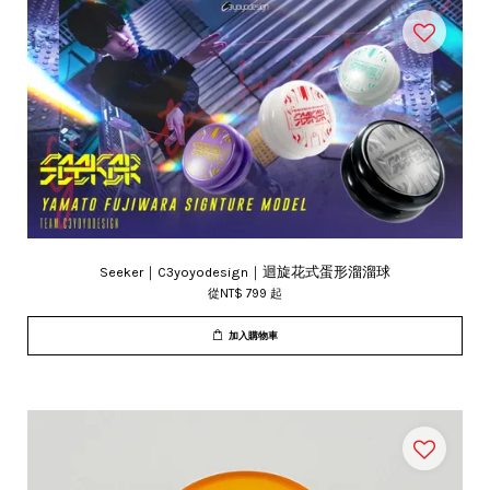
Seeker｜C3yoyodesign｜迴旋花式蛋形溜溜球
從
NT$ 799
起
加入購物車