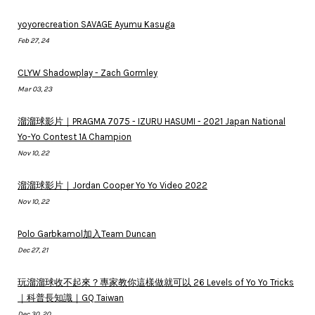
yoyorecreation SAVAGE Ayumu Kasuga
Feb 27, 24
CLYW Shadowplay - Zach Gormley
Mar 03, 23
溜溜球影片｜PRAGMA 7075 - IZURU HASUMI - 2021 Japan National
Yo-Yo Contest 1A Champion
Nov 10, 22
溜溜球影片｜Jordan Cooper Yo Yo Video 2022
Nov 10, 22
Polo Garbkamol加入Team Duncan
Dec 27, 21
玩溜溜球收不起來？專家教你這樣做就可以 26 Levels of Yo Yo Tricks
｜科普長知識｜GQ Taiwan
Dec 30, 20