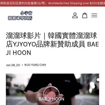
店到店貨到付款服務(台灣)。Worldwide Free Shipping over $200
全館滿1
您的購物車目前還是空的。
溜溜球影片｜韓國實體溜溜球
繼續購物
店YJYOYO品牌新贊助成員 BAE
JI HOON
•
KUO YUNG CHIH
Jun 26, 20