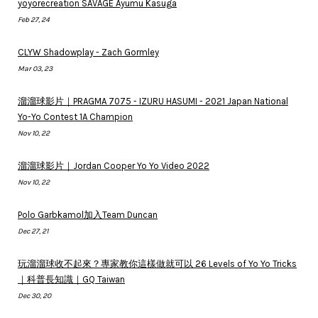
yoyorecreation SAVAGE Ayumu Kasuga
Feb 27, 24
CLYW Shadowplay - Zach Gormley
Mar 03, 23
溜溜球影片｜PRAGMA 7075 - IZURU HASUMI - 2021 Japan National
Yo-Yo Contest 1A Champion
Nov 10, 22
溜溜球影片｜Jordan Cooper Yo Yo Video 2022
Nov 10, 22
Polo Garbkamol加入Team Duncan
Dec 27, 21
玩溜溜球收不起來？專家教你這樣做就可以 26 Levels of Yo Yo Tricks
｜科普長知識｜GQ Taiwan
Dec 30, 20