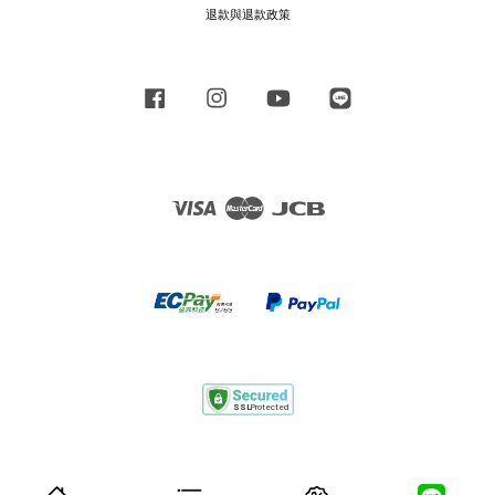
退款與退款政策
Facebook
Instagram
YouTube
Line
Visa
Master
JCB