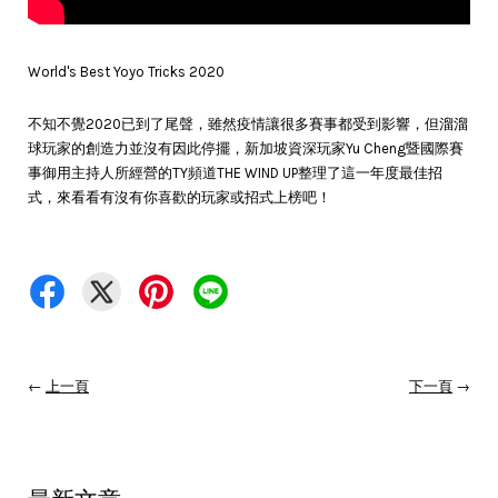
World's Best Yoyo Tricks 2020
不知不覺2020已到了尾聲，雖然疫情讓很多賽事都受到影響，但溜溜
球玩家的創造力並沒有因此停擺，新加坡資深玩家Yu Cheng暨國際賽
事御用主持人所經營的TY頻道THE WIND UP整理了這一年度最佳招
式，來看看有沒有你喜歡的玩家或招式上榜吧！
←
上一頁
下一頁
→