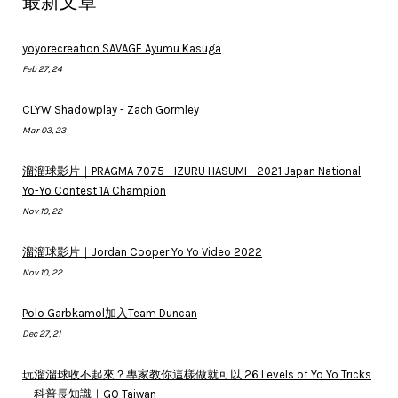
最新文章
yoyorecreation SAVAGE Ayumu Kasuga
Feb 27, 24
CLYW Shadowplay - Zach Gormley
Mar 03, 23
溜溜球影片｜PRAGMA 7075 - IZURU HASUMI - 2021 Japan National
Yo-Yo Contest 1A Champion
Nov 10, 22
溜溜球影片｜Jordan Cooper Yo Yo Video 2022
Nov 10, 22
Polo Garbkamol加入Team Duncan
Dec 27, 21
玩溜溜球收不起來？專家教你這樣做就可以 26 Levels of Yo Yo Tricks
｜科普長知識｜GQ Taiwan