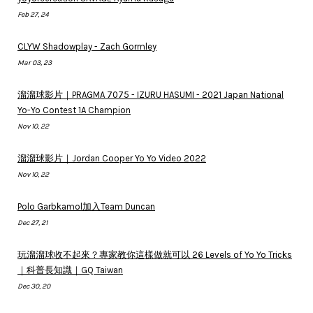
Feb 27, 24
CLYW Shadowplay - Zach Gormley
Mar 03, 23
溜溜球影片｜PRAGMA 7075 - IZURU HASUMI - 2021 Japan National
Yo-Yo Contest 1A Champion
Nov 10, 22
溜溜球影片｜Jordan Cooper Yo Yo Video 2022
Nov 10, 22
Polo Garbkamol加入Team Duncan
Dec 27, 21
玩溜溜球收不起來？專家教你這樣做就可以 26 Levels of Yo Yo Tricks
｜科普長知識｜GQ Taiwan
Dec 30, 20