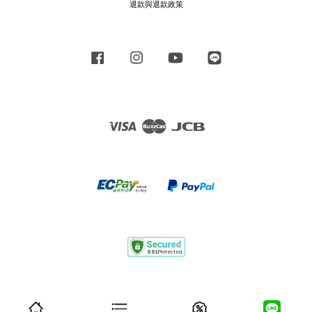
退款與退款政策
Facebook
Instagram
YouTube
Line
Visa
Master
JCB