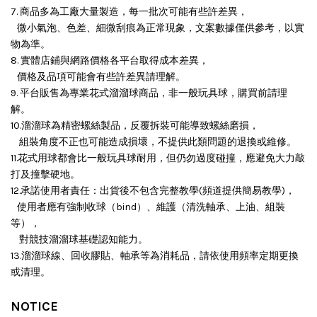
7. 商品多為工廠大量製造，每一批次可能有些許差異，
微小氣泡、色差、細微刮痕為正常現象，文案數據僅供參考，以實
物為準。
8. 實體店鋪與網路價格各平台取得成本差異，
價格及品項可能會有些許差異請理解。
9. 平台販售為專業花式溜溜球商品，非一般玩具球，購買前請理
解。
10.溜溜球為精密螺絲製品，反覆拆裝可能導致螺絲磨損，
組裝角度不正也可能造成損壞，
不提供此類問題的退換或維修。
11.花式用球都會比一般玩具球耐用，但仍勿過度碰撞，應避免大力敲
打及撞擊硬地。
12.承諾使用者責任：出貨後不包含完整教學(頻道提供簡易教學)，
使用者應有強制收球（bind）、維護（清洗軸承、上油、組裝
等），
對競技溜溜球基礎認知能力。
13.溜溜球線、回收膠貼、軸承等為消耗品，請依使用頻率定期更換
或清理。
NOTICE