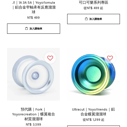
J1｜1A 3A 5A｜Yoyofomula
可口可樂系列專區
｜鋁合金窄軸承有反應溜溜
從
NT$ 499
起
球
NT$ 499
加入購物車
加入購物車
預代購｜Fork｜
Ultracut｜Yoyofriends｜鋁
Yoyorecreation｜蝶翼複合
合金蝶翼溜溜球
材質溜溜球
從
NT$ 1,299
起
NT$ 3,599