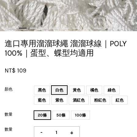
進口專用溜溜球繩 溜溜球線｜POLY
100%｜蛋型、蝶型均適用
NT$ 109
顏色
黑色
白色
黃色
橘色
綠色
藍色
紫色
酒紅色
粉紅色
紅色
數量
20條
50條
100條
數量
-
+