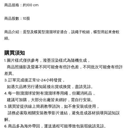
商品規格：約100 cm
商品股數：10股
商品介紹：蛋型及蝶翼型溜溜球皆適合，該繩子較細，蝶型用起來會較
細。
購買須知
1. 圖片樣式僅供參考，潑墨渲染樣式為隨機生成，
商品照攝影及螢幕不同可能會有些許色差，不同批次可能會有些許
差異。
3. 訂單完成後正常12-24小時發貨，
如遇欠品將另行通知延後出貨或換貨，盡請見諒。
4. 每一顆溜溜球皆附有溜溜球專用繩，但屬消耗品，
建議可加購，大部分出廠皆未綁好，需自行安裝。
5. 購買皆提供線上簡易教學諮詢，如不會安裝或使用，
請務必索取相關安裝教學影片連結，避免造成器材損壞與認知誤
解。
6. 商品多為海外帶回，運送過程可能導致包裝瑕疵請見諒。