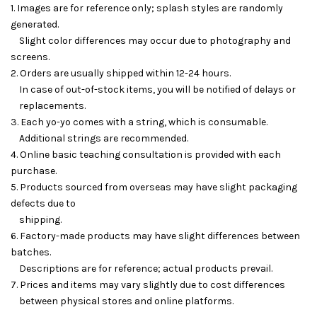
1. Images are for reference only; splash styles are randomly
generated.
Slight color differences may occur due to photography and
screens.
2. Orders are usually shipped within 12-24 hours.
In case of out-of-stock items, you will be notified of delays or
replacements.
3. Each yo-yo comes with a string, which is consumable.
Additional strings are recommended.
4. Online basic teaching consultation is provided with each
purchase.
5. Products sourced from overseas may have slight packaging
defects due to
shipping.
6. Factory-made products may have slight differences between
batches.
Descriptions are for reference; actual products prevail.
7. Prices and items may vary slightly due to cost differences
between physical stores and online platforms.