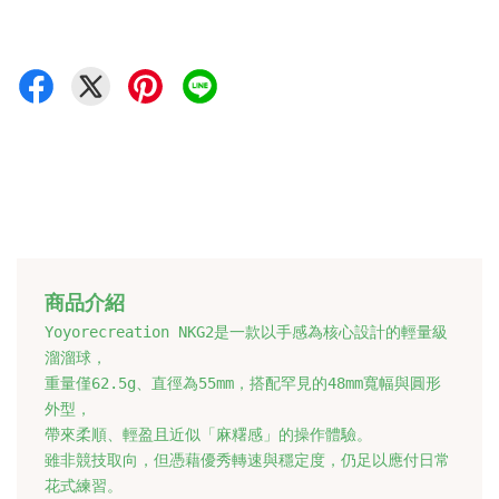
商品介紹
Yoyorecreation NKG2是一款以手感為核心設計的輕量級
溜溜球，
重量僅62.5g、直徑為55mm，搭配罕見的48mm寬幅與圓形
外型，
帶來柔順、輕盈且近似「麻糬感」的操作體驗。
雖非競技取向，但憑藉優秀轉速與穩定度，仍足以應付日常
花式練習。