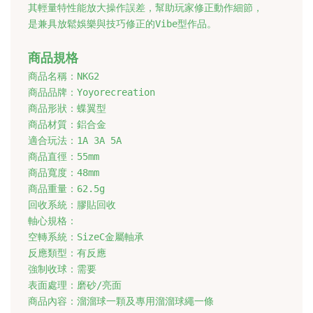
其輕量特性能放大操作誤差，幫助玩家修正動作細節，
是兼具放鬆娛樂與技巧修正的Vibe型作品。
商品名稱：NKG2

商品品牌：Yoyorecreation

商品形狀：蝶翼型

商品材質：鋁合金

適合玩法：1A 3A 5A

商品直徑：55mm

商品寬度：48mm

商品重量：62.5g

回收系統：膠貼回收

軸心規格：

空轉系統：SizeC金屬軸承

反應類型：有反應

強制收球：需要

表面處理：磨砂/亮面

商品內容：溜溜球一顆及專用溜溜球繩一條