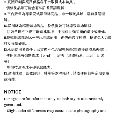
8. 實體店鋪與網路價格各平台取得成本差異，
價格及品項可能會有些許差異請理解。
9. 平台販售為專業花式溜溜球商品，非一般玩具球，購買前請理
解。
10.溜溜球為精密螺絲製品，反覆拆裝可能導致螺絲磨損，
組裝角度不正也可能造成損壞，
不提供此類問題的退換或維修。
11.花式用球都會比一般玩具球耐用，但仍勿過度碰撞，應避免大力敲
打及撞擊硬地。
12.承諾使用者責任：出貨後不包含完整教學(頻道提供簡易教學)，
使用者應有強制收球（bind）、維護（清洗軸承、上油、組裝
等），
對競技溜溜球基礎認知能力。
13.溜溜球線、回收膠貼、軸承等為消耗品，請依使用頻率定期更換
或清理。
NOTICE
1. Images are for reference only; splash styles are randomly
generated.
Slight color differences may occur due to photography and