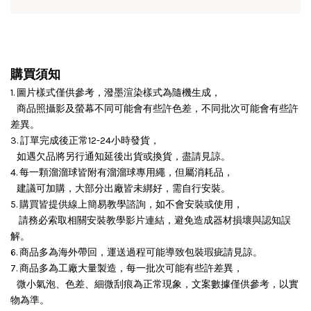
購買須知
1. 圖片樣式僅供參考，潑墨渲染樣式為隨機生成，
商品照攝影及螢幕不同可能會有些許色差，不同批次可能會有些許
差異。
3. 訂單完成後正常12-24小時發貨，
如遇欠品將另行通知延後出貨或換貨，盡請見諒。
4. 每一顆溜溜球皆附有溜溜球專用繩，但屬消耗品，
建議可加購，大部分出廠皆未綁好，需自行安裝。
5. 購買皆提供線上簡易教學諮詢，如不會安裝或使用，
請務必索取相關安裝教學影片連結，避免造成器材損壞與認知誤
解。
6. 商品多為海外帶回，運送過程可能導致包裝瑕疵請見諒。
7. 商品多為工廠大量製造，每一批次可能有些許差異，
微小氣泡、色差、細微刮痕為正常現象，文案數據僅供參考，以實
物為準。