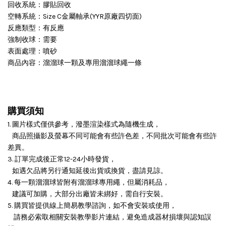
回收系統：膠貼回收
空轉系統：Size C金屬軸承(YYR原廠四切面)
反應類型：有反應
強制收球：需要
表面處理：噴砂
商品內容：溜溜球一顆及專用溜溜球繩一條
購買須知
1. 圖片樣式僅供參考，潑墨渲染樣式為隨機生成，
商品照攝影及螢幕不同可能會有些許色差，不同批次可能會有些許
差異。
3. 訂單完成後正常12-24小時發貨，
如遇欠品將另行通知延後出貨或換貨，盡請見諒。
4. 每一顆溜溜球皆附有溜溜球專用繩，但屬消耗品，
建議可加購，大部分出廠皆未綁好，需自行安裝。
5. 購買皆提供線上簡易教學諮詢，如不會安裝或使用，
請務必索取相關安裝教學影片連結，避免造成器材損壞與認知誤