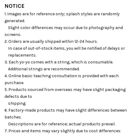
NOTICE
1. Images are for reference only; splash styles are randomly
generated.
Slight color differences may occur due to photography and
screens.
2. Orders are usually shipped within 12-24 hours.
In case of out-of-stock items, you will be notified of delays or
replacements.
3. Each yo-yo comes with a string, which is consumable.
Additional strings are recommended.
4. Online basic teaching consultation is provided with each
purchase.
5. Products sourced from overseas may have slight packaging
defects due to
shipping.
6. Factory-made products may have slight differences between
batches.
Descriptions are for reference; actual products prevail.
7. Prices and items may vary slightly due to cost differences