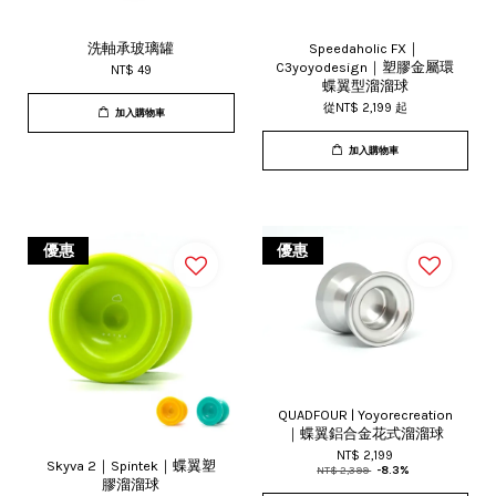
洗軸承玻璃罐
Speedaholic FX｜
C3yoyodesign｜塑膠金屬環
NT$ 49
蝶翼型溜溜球
從
NT$ 2,199
起
加入購物車
加入購物車
優惠
優惠
QUADFOUR | Yoyorecreation
｜蝶翼鋁合金花式溜溜球
NT$ 2,199
Skyva 2｜Spintek｜蝶翼塑
NT$ 2,399
-8.3%
膠溜溜球