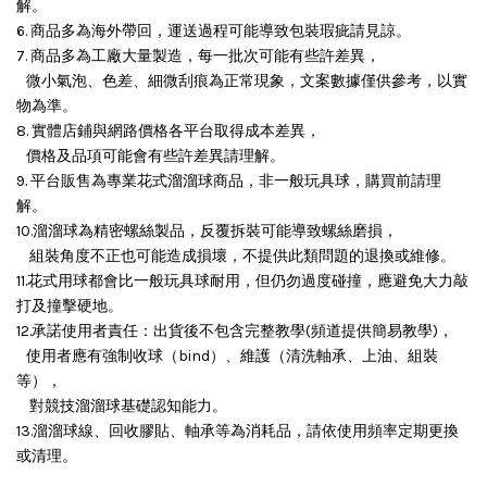
解。
6. 商品多為海外帶回，運送過程可能導致包裝瑕疵請見諒。
7. 商品多為工廠大量製造，每一批次可能有些許差異，
微小氣泡、色差、細微刮痕為正常現象，文案數據僅供參考，以實
物為準。
8. 實體店鋪與網路價格各平台取得成本差異，
價格及品項可能會有些許差異請理解。
9. 平台販售為專業花式溜溜球商品，非一般玩具球，購買前請理
解。
10.溜溜球為精密螺絲製品，反覆拆裝可能導致螺絲磨損，
組裝角度不正也可能造成損壞，
不提供此類問題的退換或維修。
11.花式用球都會比一般玩具球耐用，但仍勿過度碰撞，應避免大力敲
打及撞擊硬地。
12.承諾使用者責任：出貨後不包含完整教學(頻道提供簡易教學)，
使用者應有強制收球（bind）、維護（清洗軸承、上油、組裝
等），
對競技溜溜球基礎認知能力。
13.溜溜球線、回收膠貼、軸承等為消耗品，請依使用頻率定期更換
或清理。