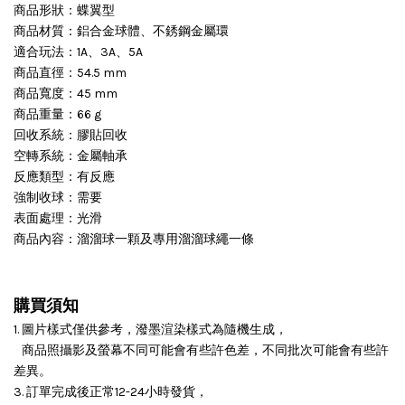
商品形狀：蝶翼型
商品材質：鋁合金球體、不銹鋼金屬環
適合玩法：1A、3A、5A
商品直徑：54.5 mm
商品寬度：45 mm
商品重量：66 g
回收系統：膠貼回收
空轉系統：金屬軸承
反應類型：有反應
強制收球：需要
表面處理：光滑
商品內容：溜溜球一顆及專用溜溜球繩一條
購買須知
1. 圖片樣式僅供參考，潑墨渲染樣式為隨機生成，
商品照攝影及螢幕不同可能會有些許色差，不同批次可能會有些許
差異。
3. 訂單完成後正常12-24小時發貨，