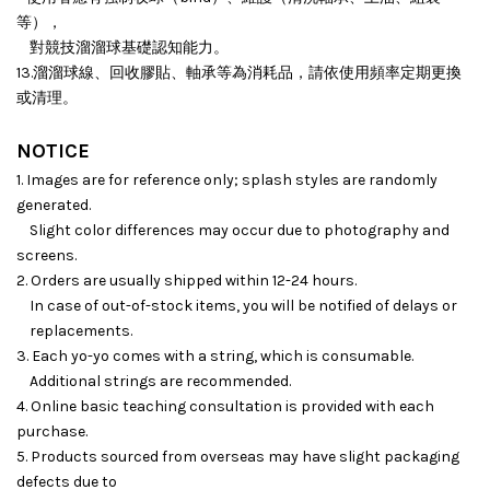
等），
對競技溜溜球基礎認知能力。
13.溜溜球線、回收膠貼、軸承等為消耗品，請依使用頻率定期更換
或清理。
NOTICE
1. Images are for reference only; splash styles are randomly
generated.
Slight color differences may occur due to photography and
screens.
2. Orders are usually shipped within 12-24 hours.
In case of out-of-stock items, you will be notified of delays or
replacements.
3. Each yo-yo comes with a string, which is consumable.
Additional strings are recommended.
4. Online basic teaching consultation is provided with each
purchase.
5. Products sourced from overseas may have slight packaging
defects due to