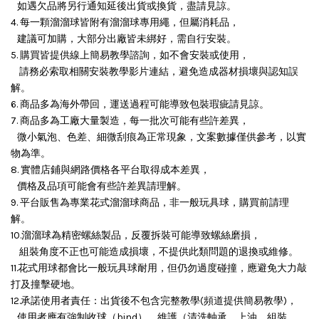
如遇欠品將另行通知延後出貨或換貨，盡請見諒。
4. 每一顆溜溜球皆附有溜溜球專用繩，但屬消耗品，
建議可加購，大部分出廠皆未綁好，需自行安裝。
5. 購買皆提供線上簡易教學諮詢，如不會安裝或使用，
請務必索取相關安裝教學影片連結，避免造成器材損壞與認知誤
解。
6. 商品多為海外帶回，運送過程可能導致包裝瑕疵請見諒。
7. 商品多為工廠大量製造，每一批次可能有些許差異，
微小氣泡、色差、細微刮痕為正常現象，文案數據僅供參考，以實
物為準。
8. 實體店鋪與網路價格各平台取得成本差異，
價格及品項可能會有些許差異請理解。
9. 平台販售為專業花式溜溜球商品，非一般玩具球，購買前請理
解。
10.溜溜球為精密螺絲製品，反覆拆裝可能導致螺絲磨損，
組裝角度不正也可能造成損壞，
不提供此類問題的退換或維修。
11.花式用球都會比一般玩具球耐用，但仍勿過度碰撞，應避免大力敲
打及撞擊硬地。
12.承諾使用者責任：出貨後不包含完整教學(頻道提供簡易教學)，
使用者應有強制收球（bind）、維護（清洗軸承、上油、組裝