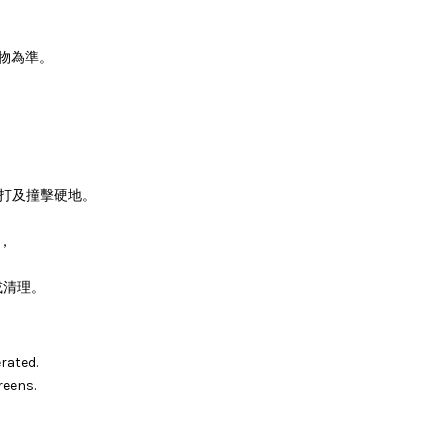
物為準。
。
敲打及撞擊硬地。
，
或清理。
rated.
reens.