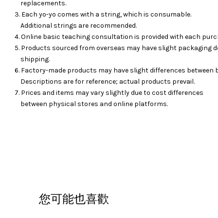
replacements.
3. Each yo-yo comes with a string, which is consumable.
Additional strings are recommended.
4. Online basic teaching consultation is provided with each purc
5. Products sourced from overseas may have slight packaging d
shipping.
6. Factory-made products may have slight differences between 
Descriptions are for reference; actual products prevail.
7. Prices and items may vary slightly due to cost differences
between physical stores and online platforms.
您可能也喜歡