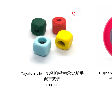
Bigb
Yoyofomula｜3D列印帶軸承5A離手
配重雙骰
NT$ 199