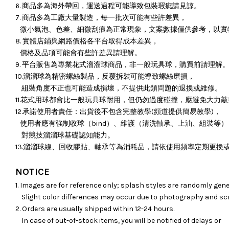
6. 商品多為海外帶回，運送過程可能導致包裝瑕疵請見諒。
7. 商品多為工廠大量製造，每一批次可能有些許差異，
微小氣泡、色差、細微刮痕為正常現象，文案數據僅供參考，以實
8. 實體店鋪與網路價格各平台取得成本差異，
價格及品項可能會有些許差異請理解。
9. 平台販售為專業花式溜溜球商品，非一般玩具球，購買前請理解
10.溜溜球為精密螺絲製品，反覆拆裝可能導致螺絲磨損，
組裝角度不正也可能造成損壞，
不提供此類問題的退換或維修。
11.花式用球都會比一般玩具球耐用，但仍勿過度碰撞，應避免大力
12.承諾使用者責任：出貨後不包含完整教學(頻道提供簡易教學)，
使用者應有強制收球（bind）、維護（清洗軸承、上油、組裝等）
對競技溜溜球基礎認知能力。
13.溜溜球線、回收膠貼、軸承等為消耗品，請依使用頻率定期更換
NOTICE
1. Images are for reference only; splash styles are randomly gene
Slight color differences may occur due to photography and sc
2. Orders are usually shipped within 12-24 hours.
In case of out-of-stock items, you will be notified of delays or