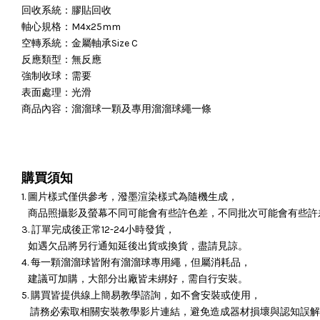
回收系統：膠貼回收
軸心規格：M4x25mm
空轉系統：金屬軸承Size C
反應類型：無反應
強制收球：需要
表面處理：光滑
商品內容：溜溜球一顆及專用溜溜球繩一條
購買須知
1. 圖片樣式僅供參考，潑墨渲染樣式為隨機生成，
商品照攝影及螢幕不同可能會有些許色差，不同批次可能會有些許
3. 訂單完成後正常12-24小時發貨，
如遇欠品將另行通知延後出貨或換貨，盡請見諒。
4. 每一顆溜溜球皆附有溜溜球專用繩，但屬消耗品，
建議可加購，大部分出廠皆未綁好，需自行安裝。
5. 購買皆提供線上簡易教學諮詢，如不會安裝或使用，
請務必索取相關安裝教學影片連結，避免造成器材損壞與認知誤解