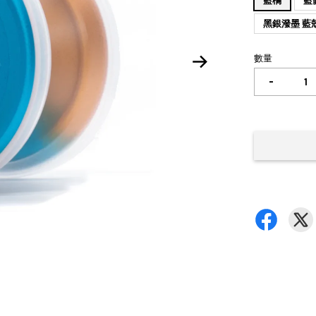
藍橘
藍
黑銀潑墨 藍
數量
-