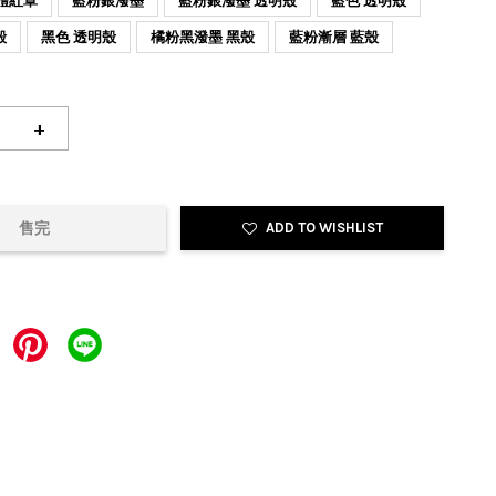
體紅罩
藍粉銀潑墨
藍粉銀潑墨 透明殼
藍色 透明殼
殼
黑色 透明殼
橘粉黑潑墨 黑殼
藍粉漸層 藍殼
+
售完
ADD TO WISHLIST