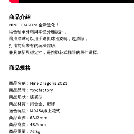
商品介紹
NINE DRAGONS全新進化！
結合軸承外環與本體分離設計，
讓溜溜球可以用手邊抓球邊旋轉，超滑順，
打造前所未有的玩法體驗。
兼具創新與穩定性，是挑戰花式極限的最佳選擇。
商品規格
商品名稱：Nine Dragons 2023
商品品牌：Yoyofactory
商品形狀：蝶翼型
商品材質：鋁合金、塑膠
適合玩法：1A3A5A線上花式
商品直徑：63.13mm
商品寬度：48.2mm
商品重量：76.3g