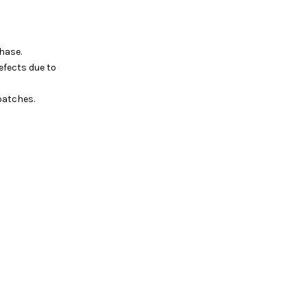
hase.
efects due to
batches.