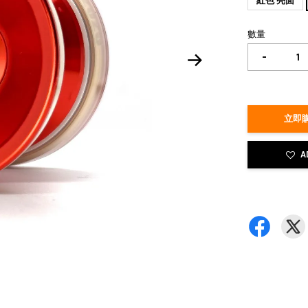
紅色 亮面
數量
-
立即購
A