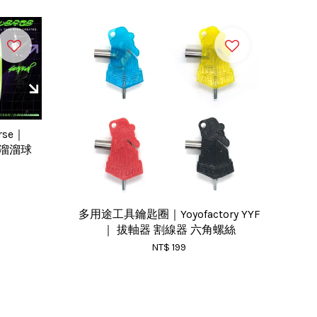
erse｜
翼溜溜球
多用途工具鑰匙圈｜Yoyofactory YYF
｜ 拔軸器 割線器 六角螺絲
NT$ 199