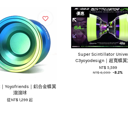
優惠
Super Scintillator Univ
C3yoyodesign｜超寬蝶
NT$ 5,599
NT$ 6,099
-8.2%
cut｜Yoyofriends｜鋁合金蝶翼
溜溜球
從
NT$ 1,299
起