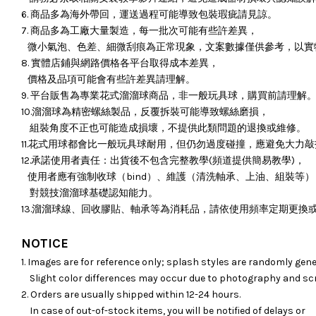
6. 商品多為海外帶回，運送過程可能導致包裝瑕疵請見諒。
7. 商品多為工廠大量製造，每一批次可能有些許差異，
微小氣泡、色差、細微刮痕為正常現象，文案數據僅供參考，以實
8. 實體店鋪與網路價格各平台取得成本差異，
價格及品項可能會有些許差異請理解。
9. 平台販售為專業花式溜溜球商品，非一般玩具球，購買前請理解
10.溜溜球為精密螺絲製品，反覆拆裝可能導致螺絲磨損，
組裝角度不正也可能造成損壞，
不提供此類問題的退換或維修。
11.花式用球都會比一般玩具球耐用，但仍勿過度碰撞，應避免大力
12.承諾使用者責任：出貨後不包含完整教學(頻道提供簡易教學)，
使用者應有強制收球（bind）、維護（清洗軸承、上油、組裝等）
對競技溜溜球基礎認知能力。
13.溜溜球線、回收膠貼、軸承等為消耗品，請依使用頻率定期更換
NOTICE
1. Images are for reference only; splash styles are randomly gene
Slight color differences may occur due to photography and sc
2. Orders are usually shipped within 12-24 hours.
In case of out-of-stock items, you will be notified of delays or