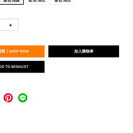
金色 亮面
紅色 消光
金色 消光
+
買｜SHOP NOW
加入購物車
DD TO WISHLIST