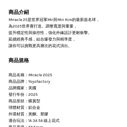
商品介紹
Miracle 25是世界冠軍Mir與Miri Kim的最新簽名球，
為2025世界賽打造。調整寬度與重量，
提升穩定性與操控性，強化外緣設計更耐衝擊。
延續經典手感，結合爆發力與精準度，
讓你可以挑戰更高層次的花式演出。
商品規格
商品名稱：Miracle 2025
商品品牌：Yoyofactory
品牌國家：美國
發行年份：2025
商品形狀：蝶翼型
球體材質：鋁合金
外環材質：黃酮、塑膠
適合玩法：1A 3A 5A 線上花式