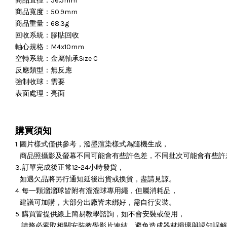
商品直徑：56.5mm
商品寬度：50.9mm
商品重量：68.3g
回收系統：膠貼回收
軸心規格：M4x10mm
空轉系統：金屬軸承Size C
反應類型：無反應
強制收球：需要
表面處理：亮面
購買須知
1. 圖片樣式僅供參考，潑墨渲染樣式為隨機生成，
商品照攝影及螢幕不同可能會有些許色差，不同批次可能會有些許
3. 訂單完成後正常12-24小時發貨，
如遇欠品將另行通知延後出貨或換貨，盡請見諒。
4. 每一顆溜溜球皆附有溜溜球專用繩，但屬消耗品，
建議可加購，大部分出廠皆未綁好，需自行安裝。
5. 購買皆提供線上簡易教學諮詢，如不會安裝或使用，
請務必索取相關安裝教學影片連結，避免造成器材損壞與認知誤解