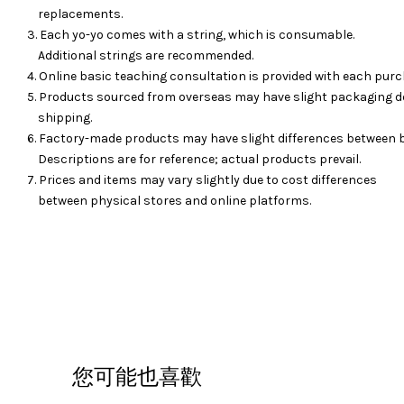
replacements.
3. Each yo-yo comes with a string, which is consumable.
Additional strings are recommended.
4. Online basic teaching consultation is provided with each purc
5. Products sourced from overseas may have slight packaging d
shipping.
6. Factory-made products may have slight differences between 
Descriptions are for reference; actual products prevail.
7. Prices and items may vary slightly due to cost differences
between physical stores and online platforms.
您可能也喜歡