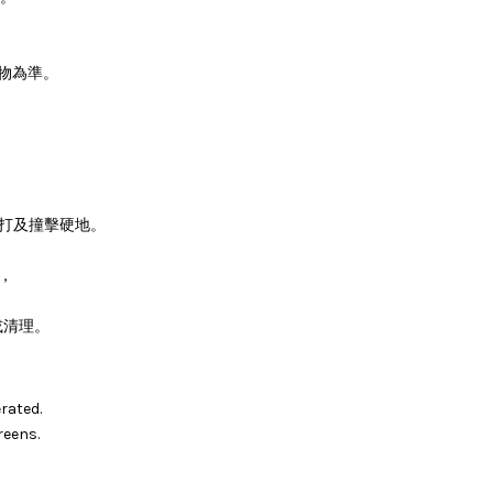
物為準。
。
敲打及撞擊硬地。
，
或清理。
rated.
reens.