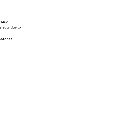
hase.
efects due to
batches.