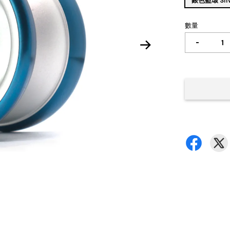
銀色藍環 Silve
數量
-