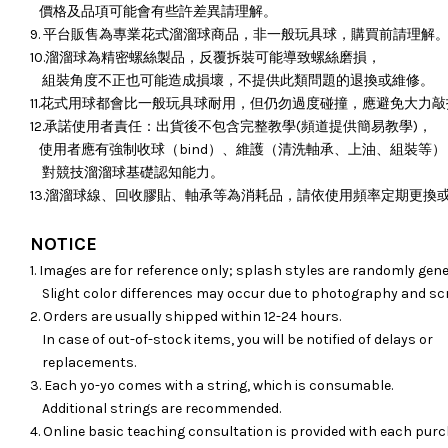
價格及品項可能會有些許差異請理解。
9. 平台販售為專業花式溜溜球商品，非一般玩具球，購買前請理解
10.溜溜球為精密螺絲製品，反覆拆裝可能導致螺絲磨損，
組裝角度不正也可能造成損壞，
不提供此類問題的退換或維修。
11.花式用球都會比一般玩具球耐用，但仍勿過度碰撞，應避免大力
12.承諾使用者責任：出貨後不包含完整教學(頻道提供簡易教學)，
使用者應有強制收球（bind）、維護（清洗軸承、上油、組裝等）
對競技溜溜球基礎認知能力。
13.溜溜球線、回收膠貼、軸承等為消耗品，請依使用頻率定期更換
NOTICE
1. Images are for reference only; splash styles are randomly gene
Slight color differences may occur due to photography and sc
2. Orders are usually shipped within 12-24 hours.
In case of out-of-stock items, you will be notified of delays or
replacements.
3. Each yo-yo comes with a string, which is consumable.
Additional strings are recommended.
4. Online basic teaching consultation is provided with each purc