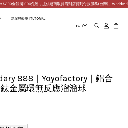
00
全館滿1000免運，提供超商取貨店到店貨到付款服務(台灣)。Worldwide Free Shi
P
溜溜球教學 | TUTORIAL
dary 888｜Yoyofactory｜鋁合
體鈦金屬環無反應溜溜球
9