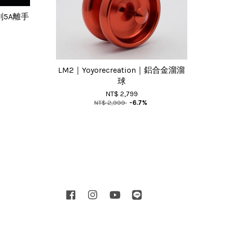
車削5A離手
LM2｜Yoyorecreation｜鋁合金溜溜
球
NT$ 2,799
NT$ 2,999
-6.7%
Facebook
Instagram
YouTube
Line