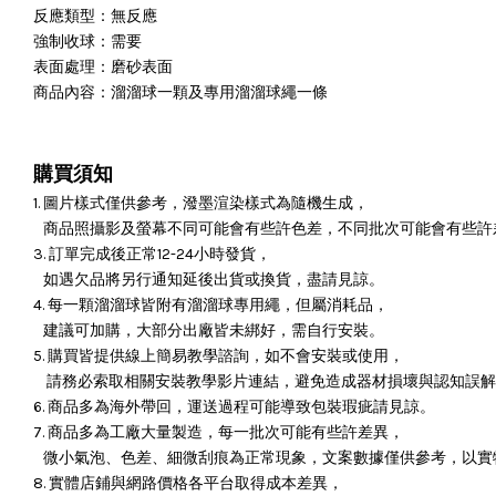
反應類型：無反應
強制收球：需要
表面處理：磨砂表面
商品內容：溜溜球一顆及專用溜溜球繩一條
購買須知
1. 圖片樣式僅供參考，潑墨渲染樣式為隨機生成，
商品照攝影及螢幕不同可能會有些許色差，不同批次可能會有些許
3. 訂單完成後正常12-24小時發貨，
如遇欠品將另行通知延後出貨或換貨，盡請見諒。
4. 每一顆溜溜球皆附有溜溜球專用繩，但屬消耗品，
建議可加購，大部分出廠皆未綁好，需自行安裝。
5. 購買皆提供線上簡易教學諮詢，如不會安裝或使用，
請務必索取相關安裝教學影片連結，避免造成器材損壞與認知誤解
6. 商品多為海外帶回，運送過程可能導致包裝瑕疵請見諒。
7. 商品多為工廠大量製造，每一批次可能有些許差異，
微小氣泡、色差、細微刮痕為正常現象，文案數據僅供參考，以實
8. 實體店鋪與網路價格各平台取得成本差異，