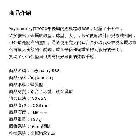
商品介紹
Yoyofactory在2000年後期的經典銘球888，經歷了十五年，
終於推出了金屬環球型，球型、大小，甚至側軸設計都與原裝相同
但外環是關注的焦點。通過使用寬大的鈦合金外環代替在雙金屬球
佔有最大份額的不銹鋼，重量平衡和總重量得到很好的平衡，
實現了小巧但堅固但具有很好緩衝的柔軟手感。
商品名稱：Legendary 888
商品品牌：Yoyofactory
商品形狀：蝶翼型
商品材質：鋁合金球體、鈦金屬環
適合玩法：1A 3A 5A
商品直徑：50.96 mm
商品寬度：41.18 mm
商品重量：65.7 g
回收系統：19mm膠貼
空轉系統：金屬軸承Size