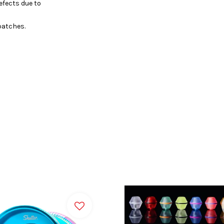
efects due to
batches.