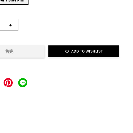
r / Blue Rim
+
售完
ADD TO WISHLIST