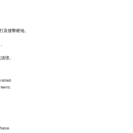
。
敲打及撞擊硬地。
，
或清理。
rated.
reens.
hase.