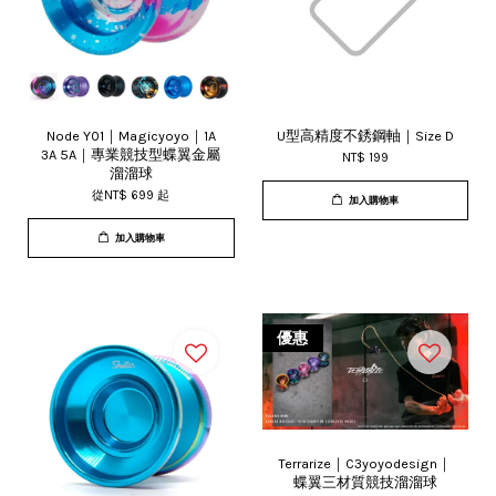
Node Y01｜Magicyoyo｜1A
U型高精度不銹鋼軸｜Size D
3A 5A｜專業競技型蝶翼金屬
NT$ 199
溜溜球
從
NT$ 699
起
加入購物車
加入購物車
優惠
Terrarize｜C3yoyodesign｜
蝶翼三材質競技溜溜球