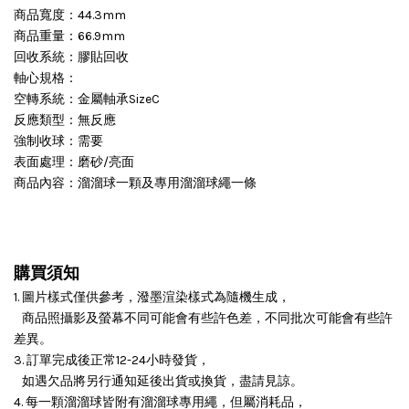
商品寬度：44.3mm
商品重量：66.9mm
回收系統：膠貼回收
軸心規格：
空轉系統：金屬軸承SizeC
反應類型：無反應
強制收球：需要
表面處理：磨砂/亮面
商品內容：溜溜球一顆及專用溜溜球繩一條
購買須知
1. 圖片樣式僅供參考，潑墨渲染樣式為隨機生成，
商品照攝影及螢幕不同可能會有些許色差，不同批次可能會有些許
差異。
3. 訂單完成後正常12-24小時發貨，
如遇欠品將另行通知延後出貨或換貨，盡請見諒。
4. 每一顆溜溜球皆附有溜溜球專用繩，但屬消耗品，