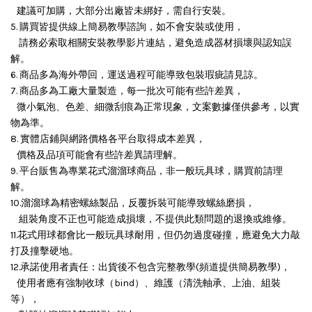
建議可加購，大部分出廠皆未綁好，需自行安裝。
5. 購買皆提供線上簡易教學諮詢，如不會安裝或使用，
請務必索取相關安裝教學影片連結，避免造成器材損壞與認知誤
解。
6. 商品多為海外帶回，運送過程可能導致包裝瑕疵請見諒。
7. 商品多為工廠大量製造，每一批次可能有些許差異，
微小氣泡、色差、細微刮痕為正常現象，文案數據僅供參考，以實
物為準。
8. 實體店鋪與網路價格各平台取得成本差異，
價格及品項可能會有些許差異請理解。
9. 平台販售為專業花式溜溜球商品，非一般玩具球，購買前請理
解。
10.溜溜球為精密螺絲製品，反覆拆裝可能導致螺絲磨損，
組裝角度不正也可能造成損壞，
不提供此類問題的退換或維修。
11.花式用球都會比一般玩具球耐用，但仍勿過度碰撞，應避免大力敲
打及撞擊硬地。
12.承諾使用者責任：出貨後不包含完整教學(頻道提供簡易教學)，
使用者應有強制收球（bind）、維護（清洗軸承、上油、組裝
等），