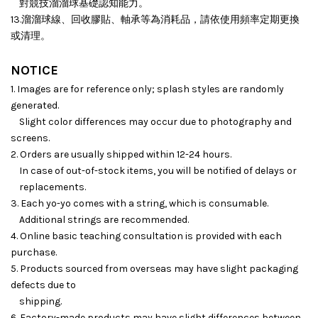
對競技溜溜球基礎認知能力。
13.溜溜球線、回收膠貼、軸承等為消耗品，請依使用頻率定期更換
或清理。
NOTICE
1. Images are for reference only; splash styles are randomly
generated.
Slight color differences may occur due to photography and
screens.
2. Orders are usually shipped within 12-24 hours.
In case of out-of-stock items, you will be notified of delays or
replacements.
3. Each yo-yo comes with a string, which is consumable.
Additional strings are recommended.
4. Online basic teaching consultation is provided with each
purchase.
5. Products sourced from overseas may have slight packaging
defects due to
shipping.
6. Factory-made products may have slight differences between