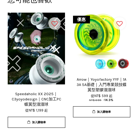
優惠
Arrow｜Yoyofactory YYF｜1A
3A 5A基礎｜入門專業競技蝶
翼型塑膠溜溜球
Speedaholic XX 2025｜
從
NT$ 599
起
C3yoyodesign｜CNC加工PC
NT$ 699
-14.3%
蝶翼型溜溜球
從
NT$ 1,199
起
加入購物車
加入購物車