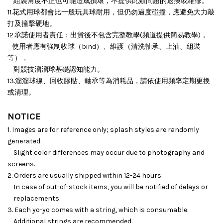
組裝角度不正也可能造成損壞，
不提供此類問題的退換或維修。
11.花式用球都會比一般玩具球耐用，但仍勿過度碰撞，應避免大力敲
打及撞擊硬地。
12.承諾使用者責任：出貨後不包含完整教學(頻道提供簡易教學)，
使用者應有強制收球（bind）、維護（清洗軸承、上油、組裝
等），
對競技溜溜球基礎認知能力。
13.溜溜球線、回收膠貼、軸承等為消耗品，請依使用頻率定期更換
或清理。
NOTICE
1. Images are for reference only; splash styles are randomly
generated.
Slight color differences may occur due to photography and
screens.
2. Orders are usually shipped within 12-24 hours.
In case of out-of-stock items, you will be notified of delays or
replacements.
3. Each yo-yo comes with a string, which is consumable.
Additional strings are recommended.