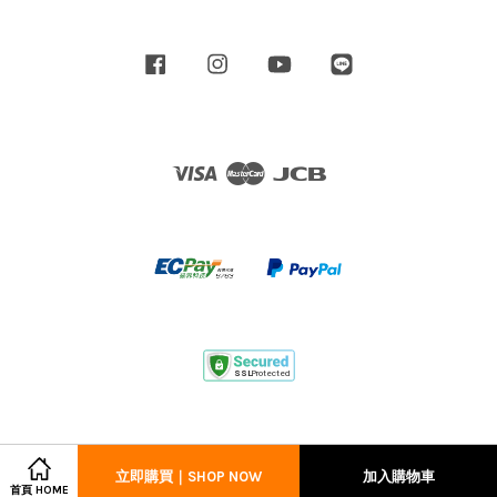
Facebook
Instagram
YouTube
Line
Visa
Master
JCB
立即購買｜SHOP NOW
加入購物車
首頁 HOME