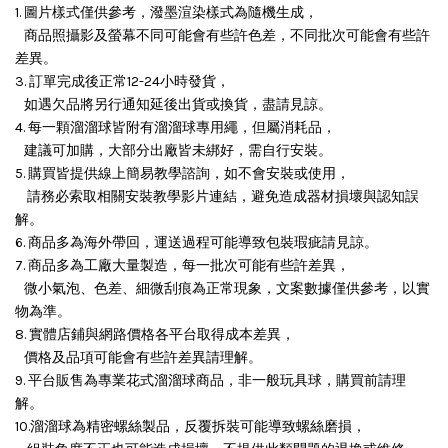
1. 圖片樣式僅供參考，潑墨渲染樣式為隨機生成，
商品照攝影及螢幕不同可能會有些許色差，不同批次可能會有些許
差異。
3. 訂單完成後正常12-24小時發貨，
如遇欠品將另行通知延後出貨或換貨，盡請見諒。
4. 每一顆溜溜球皆附有溜溜球專用繩，但屬消耗品，
建議可加購，大部分出廠皆未綁好，需自行安裝。
5. 購買皆提供線上簡易教學諮詢，如不會安裝或使用，
請務必索取相關安裝教學影片連結，避免造成器材損壞與認知誤
解。
6. 商品多為海外帶回，運送過程可能導致包裝瑕疵請見諒。
7. 商品多為工廠大量製造，每一批次可能有些許差異，
微小氣泡、色差、細微刮痕為正常現象，文案數據僅供參考，以實
物為準。
8. 實體店鋪與網路價格各平台取得成本差異，
價格及品項可能會有些許差異請理解。
9. 平台販售為專業花式溜溜球商品，非一般玩具球，購買前請理
解。
10.溜溜球為精密螺絲製品，反覆拆裝可能導致螺絲磨損，