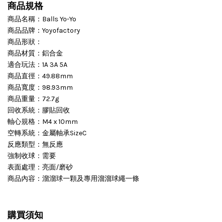
商品規格
商品名稱：Balls Yo-Yo
商品品牌：Yoyofactory
商品形狀：
商品材質：鋁合金
適合玩法：1A 3A 5A
商品直徑：49.88mm
商品寬度：98.93mm
商品重量：72.7g
回收系統：膠貼回收
軸心規格：M4 x 10mm
空轉系統：金屬軸承SizeC
反應類型：無反應
強制收球：需要
表面處理：亮面/磨砂
商品內容：溜溜球一顆及專用溜溜球繩一條
購買須知