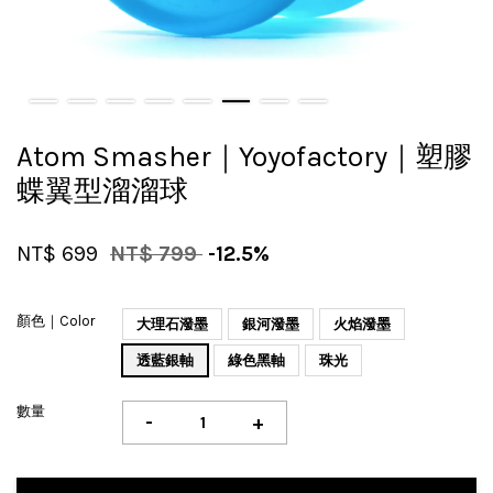
Atom Smasher｜Yoyofactory｜塑膠
蝶翼型溜溜球
NT$ 699
NT$ 799
-12.5%
顏色｜Color
大理石潑墨
銀河潑墨
火焰潑墨
透藍銀軸
綠色黑軸
珠光
數量
-
+