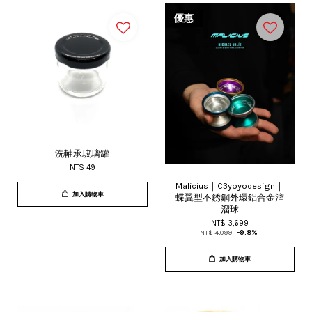
優惠
洗軸承玻璃罐
NT$ 49
Malicius｜C3yoyodesign｜
加入購物車
蝶翼型不銹鋼外環鋁合金溜
溜球
NT$ 3,699
NT$ 4,099
-9.8%
加入購物車