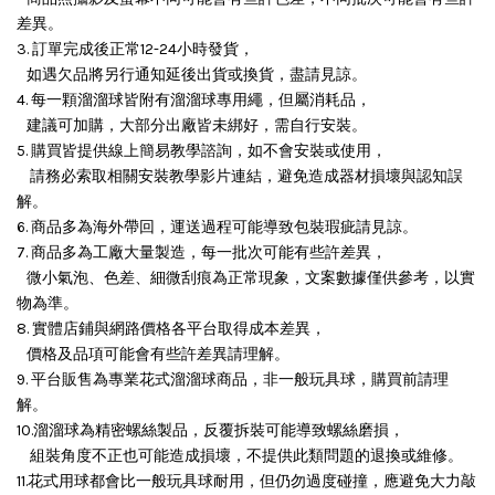
差異。
3. 訂單完成後正常12-24小時發貨，
如遇欠品將另行通知延後出貨或換貨，盡請見諒。
4. 每一顆溜溜球皆附有溜溜球專用繩，但屬消耗品，
建議可加購，大部分出廠皆未綁好，需自行安裝。
5. 購買皆提供線上簡易教學諮詢，如不會安裝或使用，
請務必索取相關安裝教學影片連結，避免造成器材損壞與認知誤
解。
6. 商品多為海外帶回，運送過程可能導致包裝瑕疵請見諒。
7. 商品多為工廠大量製造，每一批次可能有些許差異，
微小氣泡、色差、細微刮痕為正常現象，文案數據僅供參考，以實
物為準。
8. 實體店鋪與網路價格各平台取得成本差異，
價格及品項可能會有些許差異請理解。
9. 平台販售為專業花式溜溜球商品，非一般玩具球，購買前請理
解。
10.溜溜球為精密螺絲製品，反覆拆裝可能導致螺絲磨損，
組裝角度不正也可能造成損壞，
不提供此類問題的退換或維修。
11.花式用球都會比一般玩具球耐用，但仍勿過度碰撞，應避免大力敲