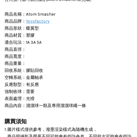
商品名稱：Atom Smasher
商品品牌：
Yoyofactory
商品形狀：蝶翼型
商品材質：塑膠
適合玩法：1A 3A 5A
商品直徑：
商品寬度：
商品重量：
回收系統：膠貼回收
空轉系統：金屬軸承
反應類型：有反應
強制收球：需要
表面處理：光猾
商品內容：溜溜球一顆及專用溜溜球繩一條
購買須知
1. 圖片樣式僅供參考，潑墨渲染樣式為隨機生成，
商品照攝影及螢幕不同可能會有些許色差，不同批次可能會有些許