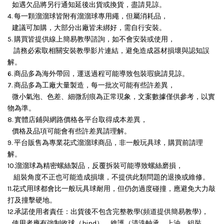
如遇欠品將另行通知延後出貨或換貨，盡請見諒。
4. 每一顆溜溜球皆附有溜溜球專用繩，但屬消耗品，
建議可加購，大部分出廠皆未綁好，需自行安裝。
5. 購買皆提供線上簡易教學諮詢，如不會安裝或使用，
請務必索取相關安裝教學影片連結，避免造成器材損壞與認知誤
解。
6. 商品多為海外帶回，運送過程可能導致包裝瑕疵請見諒。
7. 商品多為工廠大量製造，每一批次可能有些許差異，
微小氣泡、色差、細微刮痕為正常現象，文案數據僅供參考，以實
物為準。
8. 實體店鋪與網路價格各平台取得成本差異，
價格及品項可能會有些許差異請理解。
9. 平台販售為專業花式溜溜球商品，非一般玩具球，購買前請理
解。
10.溜溜球為精密螺絲製品，反覆拆裝可能導致螺絲磨損，
組裝角度不正也可能造成損壞，
不提供此類問題的退換或維修。
11.花式用球都會比一般玩具球耐用，但仍勿過度碰撞，應避免大力敲
打及撞擊硬地。
12.承諾使用者責任：出貨後不包含完整教學(頻道提供簡易教學)，
使用者應有強制收球（bind）、維護（清洗軸承、上油、組裝