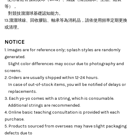
等），
對競技溜溜球基礎認知能力。
13.溜溜球線、回收膠貼、軸承等為消耗品，請依使用頻率定期更換
或清理。
NOTICE
1. Images are for reference only; splash styles are randomly
generated.
Slight color differences may occur due to photography and
screens.
2. Orders are usually shipped within 12-24 hours.
In case of out-of-stock items, you will be notified of delays or
replacements.
3. Each yo-yo comes with a string, which is consumable.
Additional strings are recommended.
4. Online basic teaching consultation is provided with each
purchase.
5. Products sourced from overseas may have slight packaging
defects due to