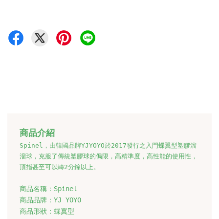
商品介紹
Spinel，由韓國品牌YJYOYO於2017發行之入門蝶翼型塑膠溜
溜球，克服了傳統塑膠球的侷限，高精準度，高性能的使用性，
頂指甚至可以轉2分鐘以上。

商品名稱：
Spinel
商品品牌：
YJ YOYO
商品形狀：蝶翼型