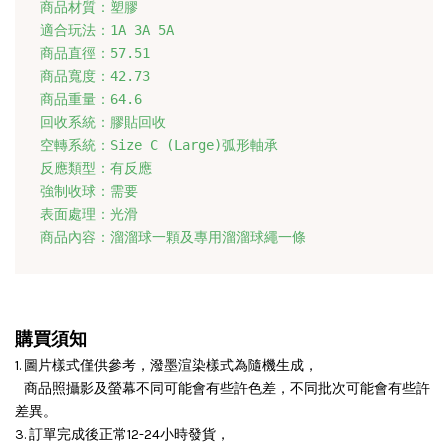
商品材質：塑膠
適合玩法：1A 3A 5A
商品直徑：
57.51
商品寬度：
42.73
商品重量：
64.6
回收系統：膠貼回收
空轉系統：
Size C (Large)弧形軸承
反應類型：有反應
強制收球：需要
表面處理：光滑
商品內容：溜溜球一顆及專用溜溜球繩一條
購買須知
1. 圖片樣式僅供參考，潑墨渲染樣式為隨機生成，
商品照攝影及螢幕不同可能會有些許色差，不同批次可能會有些許
差異。
3. 訂單完成後正常12-24小時發貨，