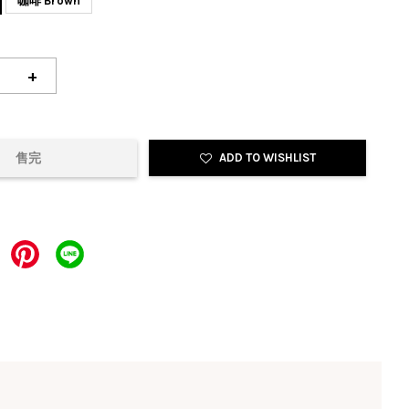
咖啡 Brown
+
售完
ADD TO WISHLIST