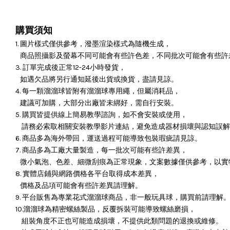
購買須知
1. 圖片樣式僅供參考，潑墨渲染樣式為隨機生成，
商品照攝影及螢幕不同可能會有些許色差，不同批次可能會有些許
3. 訂單完成後正常12-24小時發貨，
如遇欠品將另行通知延後出貨或換貨，盡請見諒。
4. 每一顆溜溜球皆附有溜溜球專用繩，但屬消耗品，
建議可加購，大部分出廠皆未綁好，需自行安裝。
5. 購買皆提供線上簡易教學諮詢，如不會安裝或使用，
請務必索取相關安裝教學影片連結，避免造成器材損壞與認知誤解
6. 商品多為海外帶回，運送過程可能導致包裝瑕疵請見諒。
7. 商品多為工廠大量製造，每一批次可能有些許差異，
微小氣泡、色差、細微刮痕為正常現象，文案數據僅供參考，以實
8. 實體店鋪與網路價格各平台取得成本差異，
價格及品項可能會有些許差異請理解。
9. 平台販售為專業花式溜溜球商品，非一般玩具球，購買前請理解
10.溜溜球為精密螺絲製品，反覆拆裝可能導致螺絲磨損，
組裝角度不正也可能造成損壞，
不提供此類問題的退換或維修。