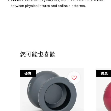
7. Prices and items may vary slightly due to cost differences
between physical stores and online platforms.
您可能也喜歡
優惠
優惠