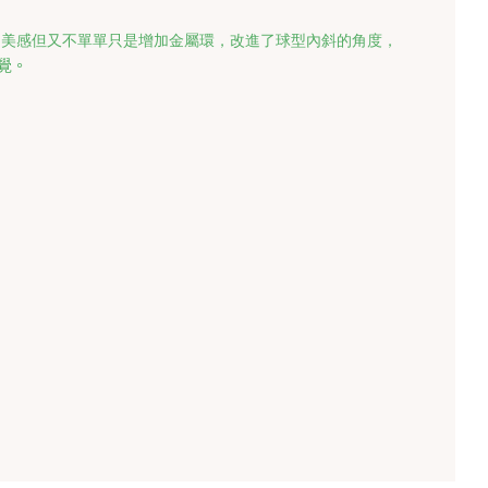
P的美感但又不單單只是增加金屬環，改進了球型內斜的角度，

覺。