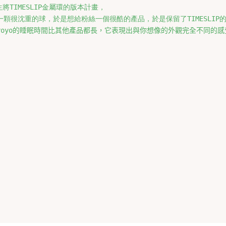
TIMESLIP金屬環的版本計畫，

是一顆很沈重的球，於是想給粉絲一個很酷的產品，於是保留了TIMESLI
yoyo的睡眠時間比其他產品都長，
它表現出與你想像的外觀完全不同的感