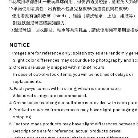
11.花式用球都會比一般玩具球耐用，但仍勿過度碰撞，應避免大力
12.承諾使用者責任：出貨後不包含完整教學(頻道提供簡易教學)，
使用者應有強制收球（bind）、維護（清洗軸承、上油、組裝等）
對競技溜溜球基礎認知能力。
13.溜溜球線、回收膠貼、軸承等為消耗品，請依使用頻率定期更換
NOTICE
1. Images are for reference only; splash styles are randomly gene
Slight color differences may occur due to photography and sc
2. Orders are usually shipped within 12-24 hours.
In case of out-of-stock items, you will be notified of delays or
replacements.
3. Each yo-yo comes with a string, which is consumable.
Additional strings are recommended.
4. Online basic teaching consultation is provided with each purc
5. Products sourced from overseas may have slight packaging d
shipping.
6. Factory-made products may have slight differences between 
Descriptions are for reference; actual products prevail.