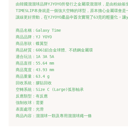
由韓國溜溜球品牌YJYOYO所發行之金屬環溜溜球，是由粉絲催生將
TIMESLIP本身就是一個強大空轉的球型，原本擔心金屬環會
讓線更好滑動，
在YJYOYO產品中首次實現了63克的輕量化，讓
商品名稱：Galaxy Time

商品品牌：YJ YOYO

商品形狀：蝶翼型

商品材質：6061鋁合金球體、不銹鋼金屬環

適合玩法：1A 3A 5A

商品直徑：
55.64 mm

商品寬度：
43.93 mm

商品重量：
63.4 g

回收系統：膠貼回收

空轉系統：
Size C (Large)弧形軸承

反應類型：有反應

強制收球：需要

表面處理：光滑

商品內容：溜溜球一顆及專用溜溜球繩一條