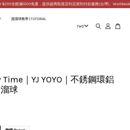
00
全館滿1000免運，提供超商取貨店到店貨到付款服務(台灣)。Worldwide Free Ship
P
溜溜球教學 | TUTORIAL
xy Time｜YJ YOYO｜不銹鋼環鋁
溜溜球
9