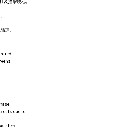
敲打及撞擊硬地。
，
或清理。
rated.
reens.
hase.
efects due to
batches.