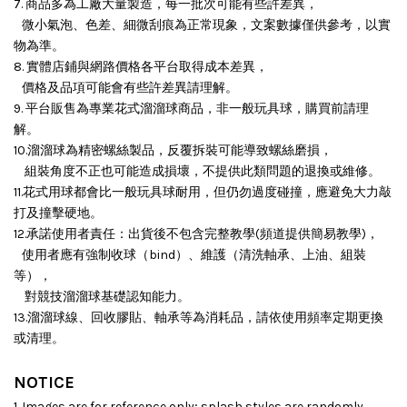
7. 商品多為工廠大量製造，每一批次可能有些許差異，
微小氣泡、色差、細微刮痕為正常現象，文案數據僅供參考，以實
物為準。
8. 實體店鋪與網路價格各平台取得成本差異，
價格及品項可能會有些許差異請理解。
9. 平台販售為專業花式溜溜球商品，非一般玩具球，購買前請理
解。
10.溜溜球為精密螺絲製品，反覆拆裝可能導致螺絲磨損，
組裝角度不正也可能造成損壞，
不提供此類問題的退換或維修。
11.花式用球都會比一般玩具球耐用，但仍勿過度碰撞，應避免大力敲
打及撞擊硬地。
12.承諾使用者責任：出貨後不包含完整教學(頻道提供簡易教學)，
使用者應有強制收球（bind）、維護（清洗軸承、上油、組裝
等），
對競技溜溜球基礎認知能力。
13.溜溜球線、回收膠貼、軸承等為消耗品，請依使用頻率定期更換
或清理。
NOTICE
1. Images are for reference only; splash styles are randomly