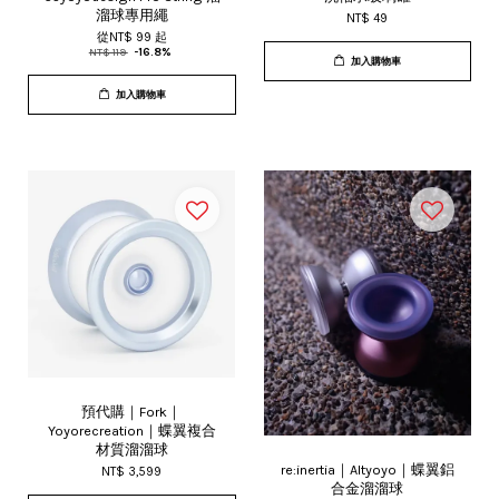
溜球專用繩
NT$ 49
從
NT$ 99
起
NT$ 119
-16.8%
加入購物車
加入購物車
預代購｜Fork｜
Yoyorecreation｜蝶翼複合
材質溜溜球
re:inertia｜Altyoyo｜蝶翼鋁
NT$ 3,599
合金溜溜球