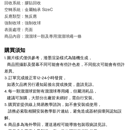
回收系統：膠貼回收
空轉系統：金屬軸承 SizeC
反應類型：無反應
強制收球：強制收球
表面處理：亮面
商品內容：溜溜球一顆及專用溜溜球繩一條
購買須知
1. 圖片樣式僅供參考，潑墨渲染樣式為隨機生成，
商品照攝影及螢幕不同可能會有些許色差，不同批次可能會有些許
差異。
3. 訂單完成後正常12-24小時發貨，
如遇欠品將另行通知延後出貨或換貨，盡請見諒。
4. 每一顆溜溜球皆附有溜溜球專用繩，但屬消耗品，
建議可加購，大部分出廠皆未綁好，需自行安裝。
5. 購買皆提供線上簡易教學諮詢，如不會安裝或使用，
請務必索取相關安裝教學影片連結，避免造成器材損壞與認知誤
解。
6. 商品多為海外帶回，運送過程可能導致包裝瑕疵請見諒。