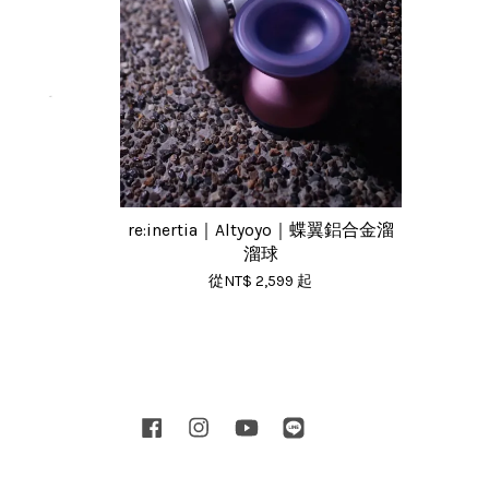
re:inertia｜Altyoyo｜蝶翼鋁合金溜
溜球
從
NT$ 2,599
起
Facebook
Instagram
YouTube
Line