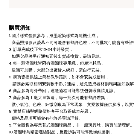
購買須知
1. 圖片樣式僅供參考，潑墨渲染樣式為隨機生成，
商品照攝影及螢幕不同可能會有些許色差，不同批次可能會有些許
3. 訂單完成後正常12-24小時發貨，
如遇欠品將另行通知延後出貨或換貨，盡請見諒。
4. 每一顆溜溜球皆附有溜溜球專用繩，但屬消耗品，
建議可加購，大部分出廠皆未綁好，需自行安裝。
5. 購買皆提供線上簡易教學諮詢，如不會安裝或使用，
請務必索取相關安裝教學影片連結，避免造成器材損壞與認知誤解
6. 商品多為海外帶回，運送過程可能導致包裝瑕疵請見諒。
7. 商品多為工廠大量製造，每一批次可能有些許差異，
微小氣泡、色差、細微刮痕為正常現象，文案數據僅供參考，以實
8. 實體店鋪與網路價格各平台取得成本差異，
價格及品項可能會有些許差異請理解。
9. 平台販售為專業花式溜溜球商品，非一般玩具球，購買前請理解
10.溜溜球為精密螺絲製品，反覆拆裝可能導致螺絲磨損，