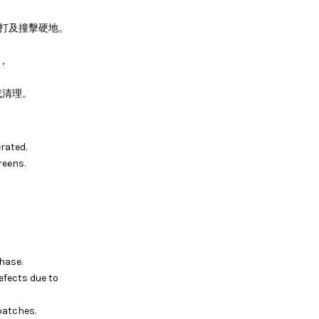
敲打及撞擊硬地。
，
或清理。
rated.
reens.
hase.
efects due to
batches.