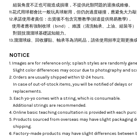
組裝角度不正也可能造成損壞，
不提供此類問題的退換或維修。
11.花式用球都會比一般玩具球耐用，但仍勿過度碰撞，應避免大力
12.承諾使用者責任：出貨後不包含完整教學(頻道提供簡易教學)，
使用者應有強制收球（bind）、維護（清洗軸承、上油、組裝等）
對競技溜溜球基礎認知能力。
13.溜溜球線、回收膠貼、軸承等為消耗品，請依使用頻率定期更換
NOTICE
1. Images are for reference only; splash styles are randomly gene
Slight color differences may occur due to photography and sc
2. Orders are usually shipped within 12-24 hours.
In case of out-of-stock items, you will be notified of delays or
replacements.
3. Each yo-yo comes with a string, which is consumable.
Additional strings are recommended.
4. Online basic teaching consultation is provided with each purc
5. Products sourced from overseas may have slight packaging d
shipping.
6. Factory-made products may have slight differences between 