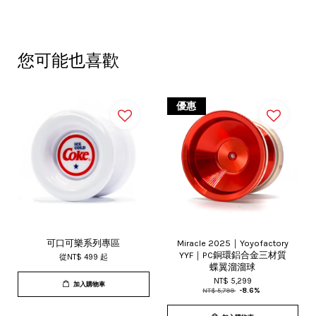
您可能也喜歡
優惠
可口可樂系列專區
Miracle 2025｜Yoyofactory
YYF｜PC銅環鋁合金三材質
從
NT$ 499
起
蝶翼溜溜球
NT$ 5,299
加入購物車
NT$ 5,799
-8.6%