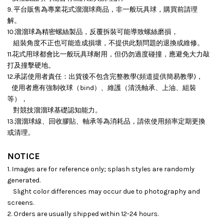
9. 平台販售為專業花式溜溜球商品，非一般玩具球，購買前請理
解。
10.溜溜球為精密螺絲製品，反覆拆裝可能導致螺絲磨損，
組裝角度不正也可能造成損壞，
不提供此類問題的退換或維修。
11.花式用球都會比一般玩具球耐用，但仍勿過度碰撞，應避免大力敲
打及撞擊硬地。
12.承諾使用者責任：出貨後不包含完整教學(頻道提供簡易教學)，
使用者應有強制收球（bind）、維護（清洗軸承、上油、組裝
等），
對競技溜溜球基礎認知能力。
13.溜溜球線、回收膠貼、軸承等為消耗品，請依使用頻率定期更換
或清理。
NOTICE
1. Images are for reference only; splash styles are randomly
generated.
Slight color differences may occur due to photography and
screens.
2. Orders are usually shipped within 12-24 hours.