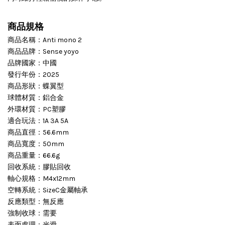
商品規格
商品名稱：Anti mono 2
商品品牌：Sense yoyo
品牌國家：中國
發行年份：2025
商品形狀：蝶翼型
球體材質：鋁合金
外環材質：PC塑膠
適合玩法：1A 3A 5A
商品直徑：56.6mm
商品寬度：50mm
商品重量：66.6g
回收系統：膠貼回收
軸心規格：M4x12mm
空轉系統：SizeC金屬軸承
反應類型：無反應
強制收球：需要
表面處理：光滑