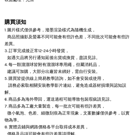
購買須知
1. 圖片樣式僅供參考，潑墨渲染樣式為隨機生成，
商品照攝影及螢幕不同可能會有些許色差，不同批次可能會有些許
差異。
3. 訂單完成後正常12-24小時發貨，
如遇欠品將另行通知延後出貨或換貨，盡請見諒。
4. 每一顆溜溜球皆附有溜溜球專用繩，但屬消耗品，
建議可加購，大部分出廠皆未綁好，需自行安裝。
5. 購買皆提供線上簡易教學諮詢，如不會安裝或使用，
請務必索取相關安裝教學影片連結，避免造成器材損壞與認知誤
解。
6. 商品多為海外帶回，運送過程可能導致包裝瑕疵請見諒。
7. 商品多為工廠大量製造，每一批次可能有些許差異，
微小氣泡、色差、細微刮痕為正常現象，文案數據僅供參考，以實
物為準。
8. 實體店鋪與網路價格各平台取得成本差異，
價格及品項可能會有些許差異請理解。