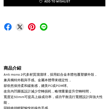
ADD TO WISHLIST
商品介紹
Anti mono 2代多材質溜溜球，採用鋁合金本體包覆塑膠外殼，
兼具獨特外觀與手感。金屬本體帶來穩定性，
卻依然保持柔和緩衝感，媲美PC或POM球。
改良內凹圓弧設計減少空轉損耗，略增重量提升空轉時間，
寬度近50mm可提高上線成功率，成功平衡流行寬體設計與強大性
能，
同時維持輕鬆愉悅的操作手感。