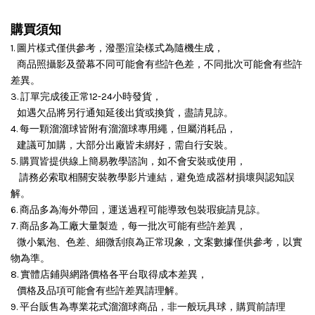
購買須知
1. 圖片樣式僅供參考，潑墨渲染樣式為隨機生成，
商品照攝影及螢幕不同可能會有些許色差，不同批次可能會有些許
差異。
3. 訂單完成後正常12-24小時發貨，
如遇欠品將另行通知延後出貨或換貨，盡請見諒。
4. 每一顆溜溜球皆附有溜溜球專用繩，但屬消耗品，
建議可加購，大部分出廠皆未綁好，需自行安裝。
5. 購買皆提供線上簡易教學諮詢，如不會安裝或使用，
請務必索取相關安裝教學影片連結，避免造成器材損壞與認知誤
解。
6. 商品多為海外帶回，運送過程可能導致包裝瑕疵請見諒。
7. 商品多為工廠大量製造，每一批次可能有些許差異，
微小氣泡、色差、細微刮痕為正常現象，文案數據僅供參考，以實
物為準。
8. 實體店鋪與網路價格各平台取得成本差異，
價格及品項可能會有些許差異請理解。
9. 平台販售為專業花式溜溜球商品，非一般玩具球，購買前請理