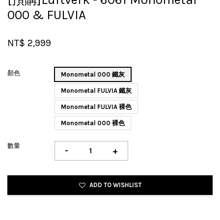
000 & FULVIA
NT$ 2,999
顏色
Monometal 000 鐵灰
Monometal FULVIA 鐵灰
Monometal FULVIA 裸色
Monometal 000 裸色
數量
-
+
ADD TO WISHLIST