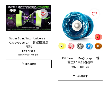
優惠
Super Scintillator Universe｜
C3yoyodesign｜超寬蝶翼溜
溜球
NT$ 5,599
NT$ 6,099
-8.2%
H01 Cloud｜Magicyoyo｜蝶
翼型PC車削溜溜球
加入購物車
從
NT$ 899
起
加入購物車