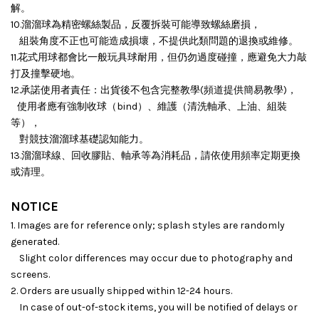
解。
10.溜溜球為精密螺絲製品，反覆拆裝可能導致螺絲磨損，
組裝角度不正也可能造成損壞，
不提供此類問題的退換或維修。
11.花式用球都會比一般玩具球耐用，但仍勿過度碰撞，應避免大力敲
打及撞擊硬地。
12.承諾使用者責任：出貨後不包含完整教學(頻道提供簡易教學)，
使用者應有強制收球（bind）、維護（清洗軸承、上油、組裝
等），
對競技溜溜球基礎認知能力。
13.溜溜球線、回收膠貼、軸承等為消耗品，請依使用頻率定期更換
或清理。
NOTICE
1. Images are for reference only; splash styles are randomly
generated.
Slight color differences may occur due to photography and
screens.
2. Orders are usually shipped within 12-24 hours.
In case of out-of-stock items, you will be notified of delays or