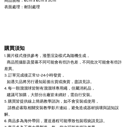
商品規格：6cm x 6cm x 5cm
表面處理：耐刮處理
購買須知
1. 圖片樣式僅供參考，潑墨渲染樣式為隨機生成，
商品照攝影及螢幕不同可能會有些許色差，不同批次可能會有些許
差異。
3. 訂單完成後正常12-24小時發貨，
如遇欠品將另行通知延後出貨或換貨，盡請見諒。
4. 每一顆溜溜球皆附有溜溜球專用繩，但屬消耗品，
建議可加購，大部分出廠皆未綁好，需自行安裝。
5. 購買皆提供線上簡易教學諮詢，如不會安裝或使用，
請務必索取相關安裝教學影片連結，避免造成器材損壞與認知誤
解。
6. 商品多為海外帶回，運送過程可能導致包裝瑕疵請見諒。