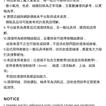
7. 商品多為工廠大量製造，每一批次可能有些許差異，
微小氣泡、色差、細微刮痕為正常現象，文案數據僅供參考，以實
物為準。
8. 實體店鋪與網路價格各平台取得成本差異，
價格及品項可能會有些許差異請理解。
9. 平台販售為專業花式溜溜球商品，非一般玩具球，購買前請理
解。
10.溜溜球為精密螺絲製品，反覆拆裝可能導致螺絲磨損，
組裝角度不正也可能造成損壞，
不提供此類問題的退換或維修。
11.花式用球都會比一般玩具球耐用，但仍勿過度碰撞，應避免大力敲
打及撞擊硬地。
12.承諾使用者責任：出貨後不包含完整教學(頻道提供簡易教學)，
使用者應有強制收球（bind）、維護（清洗軸承、上油、組裝
等），
對競技溜溜球基礎認知能力。
13.溜溜球線、回收膠貼、軸承等為消耗品，請依使用頻率定期更換
或清理。
NOTICE
1. Images are for reference only; splash styles are randomly