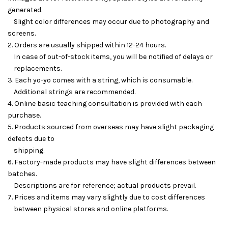
generated.
Slight color differences may occur due to photography and
screens.
2. Orders are usually shipped within 12-24 hours.
In case of out-of-stock items, you will be notified of delays or
replacements.
3. Each yo-yo comes with a string, which is consumable.
Additional strings are recommended.
4. Online basic teaching consultation is provided with each
purchase.
5. Products sourced from overseas may have slight packaging
defects due to
shipping.
6. Factory-made products may have slight differences between
batches.
Descriptions are for reference; actual products prevail.
7. Prices and items may vary slightly due to cost differences
between physical stores and online platforms.