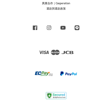
異業合作｜Cooperation
退款與退款政策
Facebook
Instagram
YouTube
Line
Visa
Master
JCB