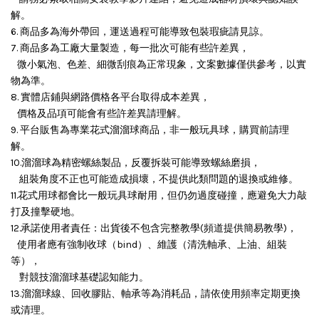
解。
6. 商品多為海外帶回，運送過程可能導致包裝瑕疵請見諒。
7. 商品多為工廠大量製造，每一批次可能有些許差異，
微小氣泡、色差、細微刮痕為正常現象，文案數據僅供參考，以實
物為準。
8. 實體店鋪與網路價格各平台取得成本差異，
價格及品項可能會有些許差異請理解。
9. 平台販售為專業花式溜溜球商品，非一般玩具球，購買前請理
解。
10.溜溜球為精密螺絲製品，反覆拆裝可能導致螺絲磨損，
組裝角度不正也可能造成損壞，
不提供此類問題的退換或維修。
11.花式用球都會比一般玩具球耐用，但仍勿過度碰撞，應避免大力敲
打及撞擊硬地。
12.承諾使用者責任：出貨後不包含完整教學(頻道提供簡易教學)，
使用者應有強制收球（bind）、維護（清洗軸承、上油、組裝
等），
對競技溜溜球基礎認知能力。
13.溜溜球線、回收膠貼、軸承等為消耗品，請依使用頻率定期更換
或清理。