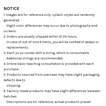
NOTICE
1. Images are for reference only; splash styles are randomly
generated.
Slight color differences may occur due to photography and
screens.
2. Orders are usually shipped within 12-24 hours.
In case of out-of-stock items, you will be notified of delays or
replacements.
3. Each yo-yo comes with a string, which is consumable.
Additional strings are recommended.
4. Online basic teaching consultation is provided with each
purchase.
5. Products sourced from overseas may have slight packaging
defects due to
shipping.
6. Factory-made products may have slight differences between
batches.
Descriptions are for reference; actual products prevail.