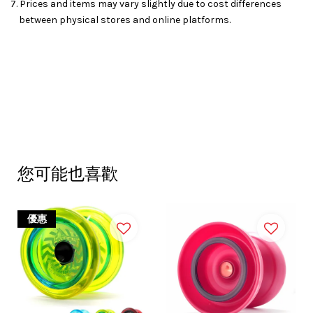
7. Prices and items may vary slightly due to cost differences
between physical stores and online platforms.
您可能也喜歡
優惠