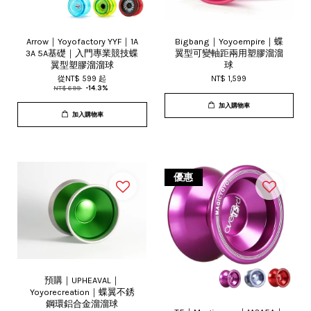
Arrow｜Yoyofactory YYF｜1A
Bigbang｜Yoyoempire｜蝶
3A 5A基礎｜入門專業競技蝶
翼型可變軸距兩用塑膠溜溜
翼型塑膠溜溜球
球
從
NT$ 599
起
NT$ 1,599
NT$ 699
-14.3%
加入購物車
加入購物車
優惠
預購｜UPHEAVAL｜
Yoyorecreation｜蝶翼不銹
鋼環鋁合金溜溜球