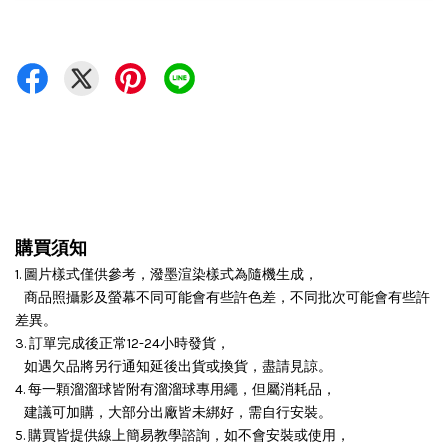
購買須知
1. 圖片樣式僅供參考，潑墨渲染樣式為隨機生成，
商品照攝影及螢幕不同可能會有些許色差，不同批次可能會有些許
差異。
3. 訂單完成後正常12-24小時發貨，
如遇欠品將另行通知延後出貨或換貨，盡請見諒。
4. 每一顆溜溜球皆附有溜溜球專用繩，但屬消耗品，
建議可加購，大部分出廠皆未綁好，需自行安裝。
5. 購買皆提供線上簡易教學諮詢，如不會安裝或使用，