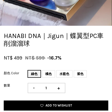
HANABI DNA｜Jigun｜蝶翼型PC車
削溜溜球
NT$ 499
NT$ 599
-16.7%
顏色 Color
綠色
橘色
水藍色
紫色
數量
-
+
ADD TO WISHLIST