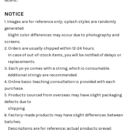
NOTICE
1. Images are for reference only; splash styles are randomly
generated.
Slight color differences may occur due to photography and
screens.
2. Orders are usually shipped within 12-24 hours.
In case of out-of-stock items, you will be notified of delays or
replacements.
3. Each yo-yo comes with a string, which is consumable.
Additional strings are recommended.
4. Online basic teaching consultation is provided with each
purchase.
5. Products sourced from overseas may have slight packaging
defects due to
shipping.
6. Factory-made products may have slight differences between
batches.
Descriptions are for reference; actual products prevail.