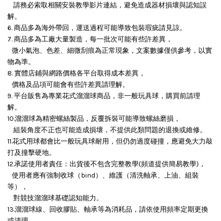
請務必索取相關安裝教學影片連結，避免造成器材損壞與認知誤
解。
6. 商品多為海外帶回，運送過程可能導致包裝瑕疵請見諒。
7. 商品多為工廠大量製造，每一批次可能有些許差異，
微小氣泡、色差、細微刮痕為正常現象，文案數據僅供參考，以實
物為準。
8. 實體店鋪與網路價格各平台取得成本差異，
價格及品項可能會有些許差異請理解。
9. 平台販售為專業花式溜溜球商品，非一般玩具球，購買前請理
解。
10.溜溜球為精密螺絲製品，反覆拆裝可能導致螺絲磨損，
組裝角度不正也可能造成損壞，
不提供此類問題的退換或維修。
11.花式用球都會比一般玩具球耐用，但仍勿過度碰撞，應避免大力敲
打及撞擊硬地。
12.承諾使用者責任：出貨後不包含完整教學(頻道提供簡易教學)，
使用者應有強制收球（bind）、維護（清洗軸承、上油、組裝
等），
對競技溜溜球基礎認知能力。
13.溜溜球線、回收膠貼、軸承等為消耗品，請依使用頻率定期更換
或清理。