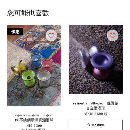
您可能也喜歡
優惠
re:inertia｜Altyoyo｜蝶翼鋁
合金溜溜球
從
NT$ 2,599
起
Legacy Insignia｜Jigun｜
PC不銹鋼環蝶翼溜溜球
加入購物車
NT$ 2,399
NT$ 2,699
-11.1%