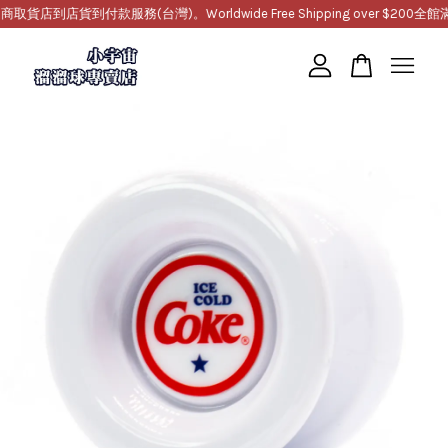
到店貨到付款服務(台灣)。Worldwide Free Shipping over $200
全館滿1
您的購物車目前還是空的。
繼續購物