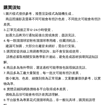
購買須知
1. 圖片樣式僅供參考，潑墨渲染樣式為隨機生成，
商品照攝影及螢幕不同可能會有些許色差，不同批次可能會有些許
差異。
3. 訂單完成後正常12-24小時發貨，
如遇欠品將另行通知延後出貨或換貨，盡請見諒。
4. 每一顆溜溜球皆附有溜溜球專用繩，但屬消耗品，
建議可加購，大部分出廠皆未綁好，需自行安裝。
5. 購買皆提供線上簡易教學諮詢，如不會安裝或使用，
請務必索取相關安裝教學影片連結，避免造成器材損壞與認知誤
解。
6. 商品多為海外帶回，運送過程可能導致包裝瑕疵請見諒。
7. 商品多為工廠大量製造，每一批次可能有些許差異，
微小氣泡、色差、細微刮痕為正常現象，文案數據僅供參考，以實
物為準。
8. 實體店鋪與網路價格各平台取得成本差異，
價格及品項可能會有些許差異請理解。
9. 平台販售為專業花式溜溜球商品，非一般玩具球，購買前請理