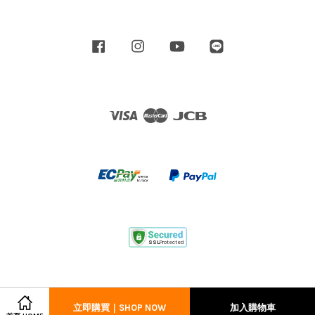
Facebook
Instagram
YouTube
Line
Visa
Master
JCB
立即購買｜SHOP NOW
加入購物車