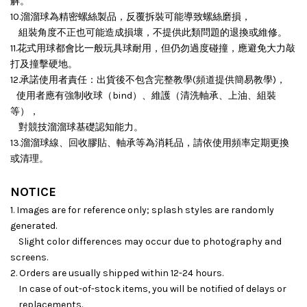
解。
10.溜溜球為精密螺絲製品，反覆拆裝可能導致螺絲磨損，
組裝角度不正也可能造成損壞，
不提供此類問題的退換或維修。
11.花式用球都會比一般玩具球耐用，但仍勿過度碰撞，應避免大力敲
打及撞擊硬地。
12.承諾使用者責任：出貨後不包含完整教學(頻道提供簡易教學)，
使用者應有強制收球（bind）、維護（清洗軸承、上油、組裝
等），
對競技溜溜球基礎認知能力。
13.溜溜球線、回收膠貼、軸承等為消耗品，請依使用頻率定期更換
或清理。
NOTICE
1. Images are for reference only; splash styles are randomly
generated.
Slight color differences may occur due to photography and
screens.
2. Orders are usually shipped within 12-24 hours.
In case of out-of-stock items, you will be notified of delays or
replacements.