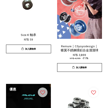
Size K 軸承
NT$ 59
Remure｜C3yoyodesign｜
加入購物車
蝶翼不銹鋼環鋁合金溜溜球
NT$ 3,899
NT$ 4,199
-7.1%
加入購物車
優惠