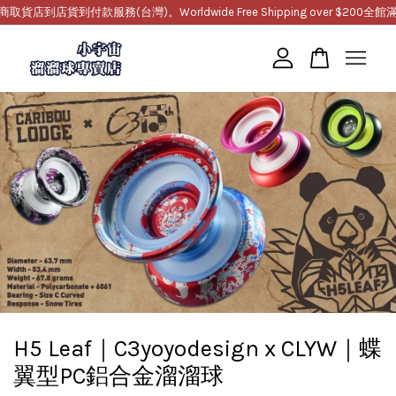
到店貨到付款服務(台灣)。Worldwide Free Shipping over $200
全館滿10
您的購物車目前還是空的。
繼續購物
H5 Leaf｜C3yoyodesign x CLYW｜蝶
翼型PC鋁合金溜溜球