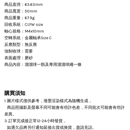
商品直徑：63.63mm
商品寬度：50mm
商品重量：67.9g
回收系統：CLYW size
軸心規格：M4x10mm
空轉系統：金屬軸承Size C
反應類型：無反應
強制收球：需要
表面處理：磨砂
商品內容：溜溜球一顆及專用溜溜球繩一條
購買須知
1. 圖片樣式僅供參考，潑墨渲染樣式為隨機生成，
商品照攝影及螢幕不同可能會有些許色差，不同批次可能會有些許
差異。
3. 訂單完成後正常12-24小時發貨，
如遇欠品將另行通知延後出貨或換貨，盡請見諒。