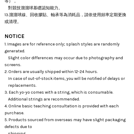
等），
對競技溜溜球基礎認知能力。
13.溜溜球線、回收膠貼、軸承等為消耗品，請依使用頻率定期更換
或清理。
NOTICE
1. Images are for reference only; splash styles are randomly
generated.
Slight color differences may occur due to photography and
screens.
2. Orders are usually shipped within 12-24 hours.
In case of out-of-stock items, you will be notified of delays or
replacements.
3. Each yo-yo comes with a string, which is consumable.
Additional strings are recommended.
4. Online basic teaching consultation is provided with each
purchase.
5. Products sourced from overseas may have slight packaging
defects due to
shipping.