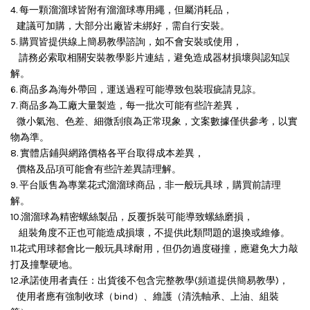
4. 每一顆溜溜球皆附有溜溜球專用繩，但屬消耗品，
建議可加購，大部分出廠皆未綁好，需自行安裝。
5. 購買皆提供線上簡易教學諮詢，如不會安裝或使用，
請務必索取相關安裝教學影片連結，避免造成器材損壞與認知誤
解。
6. 商品多為海外帶回，運送過程可能導致包裝瑕疵請見諒。
7. 商品多為工廠大量製造，每一批次可能有些許差異，
微小氣泡、色差、細微刮痕為正常現象，文案數據僅供參考，以實
物為準。
8. 實體店鋪與網路價格各平台取得成本差異，
價格及品項可能會有些許差異請理解。
9. 平台販售為專業花式溜溜球商品，非一般玩具球，購買前請理
解。
10.溜溜球為精密螺絲製品，反覆拆裝可能導致螺絲磨損，
組裝角度不正也可能造成損壞，
不提供此類問題的退換或維修。
11.花式用球都會比一般玩具球耐用，但仍勿過度碰撞，應避免大力敲
打及撞擊硬地。
12.承諾使用者責任：出貨後不包含完整教學(頻道提供簡易教學)，
使用者應有強制收球（bind）、維護（清洗軸承、上油、組裝