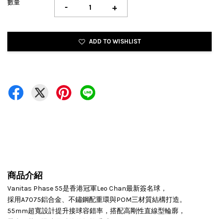
數量
-
+
ADD TO WISHLIST
商品介紹
Vanitas Phase 55是香港冠軍Leo Chan最新
簽名球
，
採用A7075鋁合金、不鏽鋼配重環與POM三材質結構打造。
55mm超寬設計提升接球容錯率，搭配高剛性直線型輪廓，