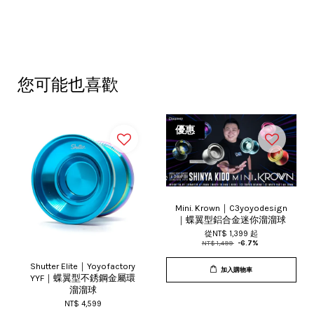
您可能也喜歡
優惠
Mini. Krown｜C3yoyodesign
｜蝶翼型鋁合金迷你溜溜球
從
NT$ 1,399
起
NT$ 1,499
-6.7%
Shutter Elite｜Yoyofactory
加入購物車
YYF｜蝶翼型不銹鋼金屬環
溜溜球
NT$ 4,599