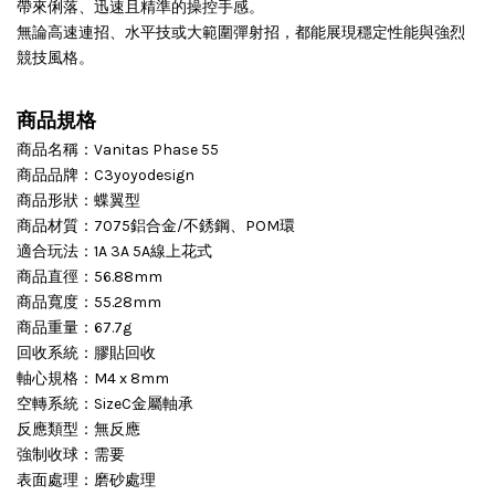
帶來俐落、迅速且精準的操控手感。
無論高速連招、水平技或大範圍彈射招，都能展現穩定性能與強烈
競技風格。
商品規格
商品名稱：Vanitas Phase 55
商品品牌：C3yoyodesign
商品形狀：蝶翼型
商品材質：7075鋁合金/不銹鋼、POM環
適合玩法：1A 3A 5A線上花式
商品直徑：56.88mm
商品寬度：55.28mm
商品重量：67.7g
回收系統：膠貼回收
軸心規格：M4 x 8mm
空轉系統：SizeC金屬軸承
反應類型：無反應
強制收球：需要
表面處理：磨砂處理