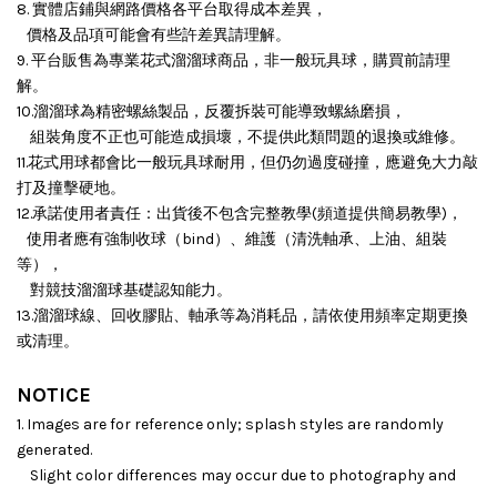
8. 實體店鋪與網路價格各平台取得成本差異，
價格及品項可能會有些許差異請理解。
9. 平台販售為專業花式溜溜球商品，非一般玩具球，購買前請理
解。
10.溜溜球為精密螺絲製品，反覆拆裝可能導致螺絲磨損，
組裝角度不正也可能造成損壞，
不提供此類問題的退換或維修。
11.花式用球都會比一般玩具球耐用，但仍勿過度碰撞，應避免大力敲
打及撞擊硬地。
12.承諾使用者責任：出貨後不包含完整教學(頻道提供簡易教學)，
使用者應有強制收球（bind）、維護（清洗軸承、上油、組裝
等），
對競技溜溜球基礎認知能力。
13.溜溜球線、回收膠貼、軸承等為消耗品，請依使用頻率定期更換
或清理。
NOTICE
1. Images are for reference only; splash styles are randomly
generated.
Slight color differences may occur due to photography and