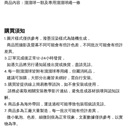
商品內容：溜溜球一顆及專用溜溜球繩一條
購買須知
1. 圖片樣式僅供參考，潑墨渲染樣式為隨機生成，
商品照攝影及螢幕不同可能會有些許色差，不同批次可能會有些許
差異。
3. 訂單完成後正常12-24小時發貨，
如遇欠品將另行通知延後出貨或換貨，盡請見諒。
4. 每一顆溜溜球皆附有溜溜球專用繩，但屬消耗品，
建議可加購，大部分出廠皆未綁好，需自行安裝。
5. 購買皆提供線上簡易教學諮詢，如不會安裝或使用，
請務必索取相關安裝教學影片連結，避免造成器材損壞與認知誤
解。
6. 商品多為海外帶回，運送過程可能導致包裝瑕疵請見諒。
7. 商品多為工廠大量製造，每一批次可能有些許差異，
微小氣泡、色差、細微刮痕為正常現象，文案數據僅供參考，以實
物為準。