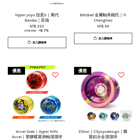
Hyper yoyo 扭蛋2｜萬代
Blitzball 金屬軸承鐵托｜Yi
Bandai｜盲抽
Chenghao
NT$ 250
NT$ 99
NT$ 300
-16.7%
加入購物車
加入購物車
優惠
優惠
Accel Grab｜Hyper YoYo
Zillion｜C3yoyodesign｜蝶
Accel｜塑膠蝶翼側軸溜溜球
翼鋁合金溜溜球