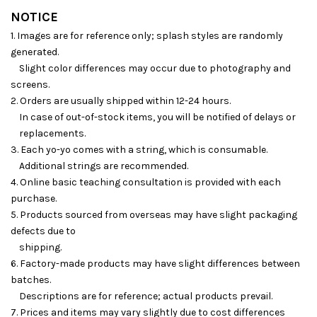
NOTICE
1. Images are for reference only; splash styles are randomly
generated.
Slight color differences may occur due to photography and
screens.
2. Orders are usually shipped within 12-24 hours.
In case of out-of-stock items, you will be notified of delays or
replacements.
3. Each yo-yo comes with a string, which is consumable.
Additional strings are recommended.
4. Online basic teaching consultation is provided with each
purchase.
5. Products sourced from overseas may have slight packaging
defects due to
shipping.
6. Factory-made products may have slight differences between
batches.
Descriptions are for reference; actual products prevail.
7. Prices and items may vary slightly due to cost differences