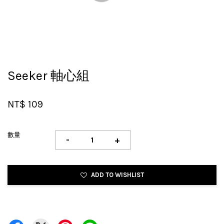
Seeker 軸心組
NT$ 109
數量
-
+
ADD TO WISHLIST