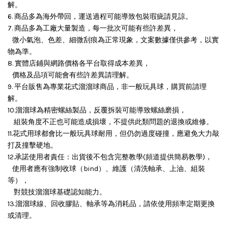
解。
6. 商品多為海外帶回，運送過程可能導致包裝瑕疵請見諒。
7. 商品多為工廠大量製造，每一批次可能有些許差異，
微小氣泡、色差、細微刮痕為正常現象，文案數據僅供參考，以實
物為準。
8. 實體店鋪與網路價格各平台取得成本差異，
價格及品項可能會有些許差異請理解。
9. 平台販售為專業花式溜溜球商品，非一般玩具球，購買前請理
解。
10.溜溜球為精密螺絲製品，反覆拆裝可能導致螺絲磨損，
組裝角度不正也可能造成損壞，
不提供此類問題的退換或維修。
11.花式用球都會比一般玩具球耐用，但仍勿過度碰撞，應避免大力敲
打及撞擊硬地。
12.承諾使用者責任：出貨後不包含完整教學(頻道提供簡易教學)，
使用者應有強制收球（bind）、維護（清洗軸承、上油、組裝
等），
對競技溜溜球基礎認知能力。
13.溜溜球線、回收膠貼、軸承等為消耗品，請依使用頻率定期更換
或清理。