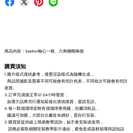
商品內容：
Seeker軸心一根、六角螺帽兩個
購買須知
1. 圖片樣式僅供參考，潑墨渲染樣式為隨機生成，
商品照攝影及螢幕不同可能會有些許色差，不同批次可能會有些許
差異。
3. 訂單完成後正常12-24小時發貨，
如遇欠品將另行通知延後出貨或換貨，盡請見諒。
4. 每一顆溜溜球皆附有溜溜球專用繩，但屬消耗品，
建議可加購，大部分出廠皆未綁好，需自行安裝。
5. 購買皆提供線上簡易教學諮詢，如不會安裝或使用，
請務必索取相關安裝教學影片連結，避免造成器材損壞與認知誤