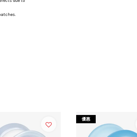
efects due to
batches.
優惠