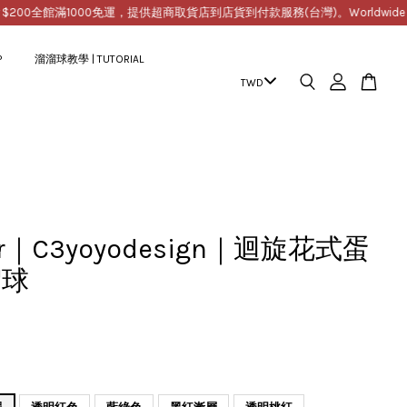
館滿1000免運，提供超商取貨店到店貨到付款服務(台灣)。Worldwide Free Shippin
P
溜溜球教學 | TUTORIAL
er｜C3yoyodesign｜迴旋花式蛋
溜球