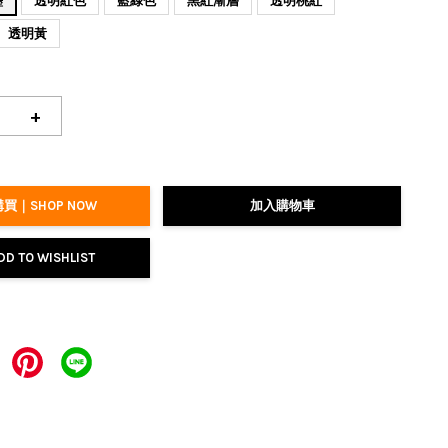
墨
透明紅色
藍綠色
黑紅漸層
透明桃紅
透明黃
+
買｜SHOP NOW
加入購物車
DD TO WISHLIST