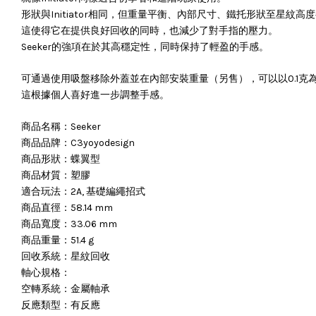
形狀與Initiator相同，但重量平衡、內部尺寸、鐵托形狀至星紋
這使得它在提供良好回收的同時，也減少了對手指的壓力。
Seeker的強項在於其高穩定性，同時保持了輕盈的手感。
可通過使用吸盤移除外蓋並在內部安裝重量（另售），可以以0.1克
這根據個人喜好進一步調整手感。
商品名稱：Seeker
商品品牌：C3yoyodesign
商品形狀：蝶翼型
商品材質：塑膠
適合玩法：2A, 基礎編繩招式
商品直徑：58.14 mm
商品寬度：33.06 mm
商品重量：51.4 g
回收系統：星紋回收
軸心規格：
空轉系統：金屬軸承
反應類型：有反應