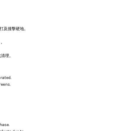
。
敲打及撞擊硬地。
，
或清理。
rated.
reens.
hase.