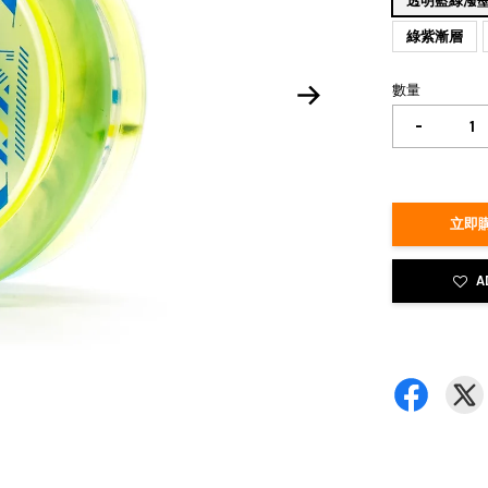
透明藍綠潑
綠紫漸層
數量
-
立即購
A