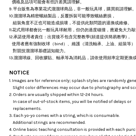
價格及品項可能會有些許差異請理解。
9. 平台販售為專業花式溜溜球商品，非一般玩具球，購買前請理解
10.溜溜球為精密螺絲製品，反覆拆裝可能導致螺絲磨損，
組裝角度不正也可能造成損壞，
不提供此類問題的退換或維修。
11.花式用球都會比一般玩具球耐用，但仍勿過度碰撞，應避免大力
12.承諾使用者責任：出貨後不包含完整教學(頻道提供簡易教學)，
使用者應有強制收球（bind）、維護（清洗軸承、上油、組裝等）
對競技溜溜球基礎認知能力。
13.溜溜球線、回收膠貼、軸承等為消耗品，請依使用頻率定期更換
NOTICE
1. Images are for reference only; splash styles are randomly gene
Slight color differences may occur due to photography and sc
2. Orders are usually shipped within 12-24 hours.
In case of out-of-stock items, you will be notified of delays or
replacements.
3. Each yo-yo comes with a string, which is consumable.
Additional strings are recommended.
4. Online basic teaching consultation is provided with each purc