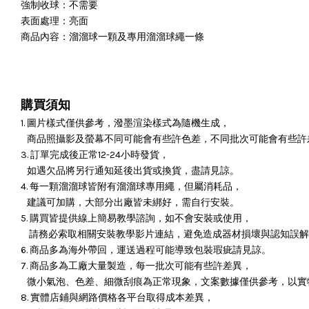
強制收球：不需要
表面處理：亮面
商品內容：溜溜球一顆及專用溜溜球繩一條
購買須知
1. 圖片樣式僅供參考，潑墨渲染樣式為隨機生成，
商品照攝影及螢幕不同可能會有些許色差，不同批次可能會有些許
3. 訂單完成後正常12-24小時發貨，
如遇欠品將另行通知延後出貨或換貨，盡請見諒。
4. 每一顆溜溜球皆附有溜溜球專用繩，但屬消耗品，
建議可加購，大部分出廠皆未綁好，需自行安裝。
5. 購買皆提供線上簡易教學諮詢，如不會安裝或使用，
請務必索取相關安裝教學影片連結，避免造成器材損壞與認知誤解
6. 商品多為海外帶回，運送過程可能導致包裝瑕疵請見諒。
7. 商品多為工廠大量製造，每一批次可能有些許差異，
微小氣泡、色差、細微刮痕為正常現象，文案數據僅供參考，以實
8. 實體店鋪與網路價格各平台取得成本差異，