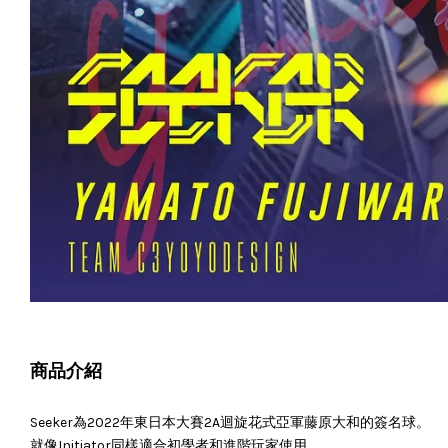
商品介紹
Seeker為2022年東日本大賽2A迴旋花式亞軍
藤原大和的簽名球
。
就像Initiator同樣適合初學者和進階玩家使用。