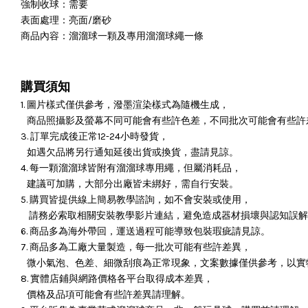
強制收球：需要
表面處理：亮面/磨砂
商品內容：溜溜球一顆及專用溜溜球繩一條
購買須知
1. 圖片樣式僅供參考，潑墨渲染樣式為隨機生成，
商品照攝影及螢幕不同可能會有些許色差，不同批次可能會有些許
3. 訂單完成後正常12-24小時發貨，
如遇欠品將另行通知延後出貨或換貨，盡請見諒。
4. 每一顆溜溜球皆附有溜溜球專用繩，但屬消耗品，
建議可加購，大部分出廠皆未綁好，需自行安裝。
5. 購買皆提供線上簡易教學諮詢，如不會安裝或使用，
請務必索取相關安裝教學影片連結，避免造成器材損壞與認知誤解
6. 商品多為海外帶回，運送過程可能導致包裝瑕疵請見諒。
7. 商品多為工廠大量製造，每一批次可能有些許差異，
微小氣泡、色差、細微刮痕為正常現象，文案數據僅供參考，以實
8. 實體店鋪與網路價格各平台取得成本差異，
價格及品項可能會有些許差異請理解。