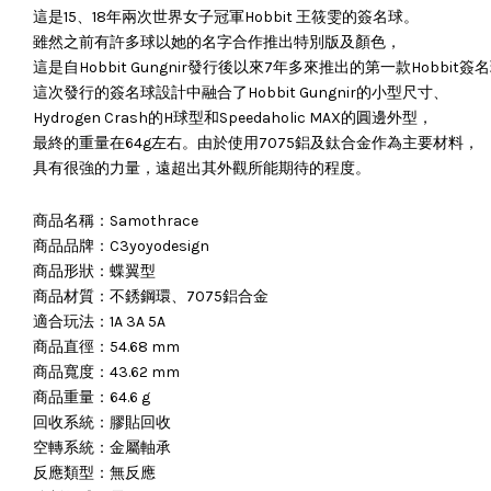
這是15、18年兩次世界女子冠軍Hobbit 王筱雯的簽名球。
雖然之前有許多球以她的名字合作推出特別版及顏色，
這是自Hobbit Gungnir發行後以來7年多來推出的第一款Hobbit簽
這次發行的簽名球設計中融合了Hobbit Gungnir的小型尺寸、
Hydrogen Crash的H球型和Speedaholic MAX的圓邊外型，
最終的重量在64g左右。由於使用7075鋁及鈦合金作為主要材料，
具有很強的力量，遠超出其外觀所能期待的程度。
商品名稱：Samothrace
商品品牌：C3yoyodesign
商品形狀：蝶翼型
商品材質：不銹鋼環、7075鋁合金
適合玩法：1A 3A 5A
商品直徑：54.68 mm
商品寬度：43.62 mm
商品重量：64.6 g
回收系統：膠貼回收
空轉系統：金屬軸承
反應類型：無反應