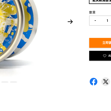
藍黃銀潑墨 新版
數量
-
立即購
A