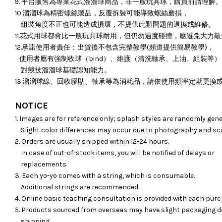
9. 平台販售為專業花式溜溜球商品，非一般玩具球，購買前請理解
10.溜溜球為精密螺絲製品，反覆拆裝可能導致螺絲磨損，
組裝角度不正也可能造成損壞，
不提供此類問題的退換或維修。
11.花式用球都會比一般玩具球耐用，但仍勿過度碰撞，應避免大力
12.承諾使用者責任：出貨後不包含完整教學(頻道提供簡易教學)，
使用者應有強制收球（bind）、維護（清洗軸承、上油、組裝等）
對競技溜溜球基礎認知能力。
13.溜溜球線、回收膠貼、軸承等為消耗品，請依使用頻率定期更換
NOTICE
1. Images are for reference only; splash styles are randomly gene
Slight color differences may occur due to photography and sc
2. Orders are usually shipped within 12-24 hours.
In case of out-of-stock items, you will be notified of delays or
replacements.
3. Each yo-yo comes with a string, which is consumable.
Additional strings are recommended.
4. Online basic teaching consultation is provided with each purc
5. Products sourced from overseas may have slight packaging d
shipping.