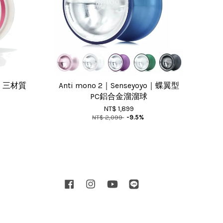
YF｜三材質
Anti mono 2｜Senseyoyo｜蝶翼型
PC鋁合金溜溜球
NT$ 1,899
NT$ 2,099
-9.5%
Facebook
Instagram
YouTube
Line