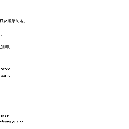
。
敲打及撞擊硬地。
，
或清理。
rated.
reens.
hase.
efects due to