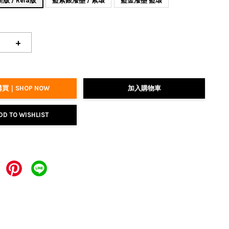
 / Reia版
藍紫銀潑墨 / 紫環
藍金潑墨 藍環
+
買｜SHOP NOW
加入購物車
DD TO WISHLIST