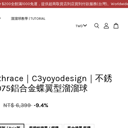
0
全館滿1000免運，提供超商取貨店到店貨到付款服務(台灣)。Worldwide Free Ship
P
溜溜球教學 | TUTORIAL
thrace｜C3yoyodesign｜不銹
075鋁合金蝶翼型溜溜球
9
NT$ 6,399
-9.4%