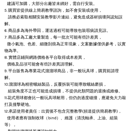
建議可加購，大部分出廠皆未綁好，需自行安裝。
5. 購買皆提供線上簡易教學諮詢，如不會安裝或使用，
請務必索取相關安裝教學影片連結，避免造成器材損壞與認知誤
解。
6. 商品多為海外帶回，運送過程可能導致包裝瑕疵請見諒。
7. 商品多為工廠大量製造，每一批次可能有些許差異，
微小氣泡、色差、細微刮痕為正常現象，文案數據僅供參考，以實
物為準。
8. 實體店鋪與網路價格各平台取得成本差異，
價格及品項可能會有些許差異請理解。
9. 平台販售為專業花式溜溜球商品，非一般玩具球，購買前請理
解。
10.溜溜球為精密螺絲製品，反覆拆裝可能導致螺絲磨損，
組裝角度不正也可能造成損壞，
不提供此類問題的退換或維修。
11.花式用球都會比一般玩具球耐用，但仍勿過度碰撞，應避免大力敲
打及撞擊硬地。
12.承諾使用者責任：出貨後不包含完整教學(頻道提供簡易教學)，
使用者應有強制收球（bind）、維護（清洗軸承、上油、組裝
等），