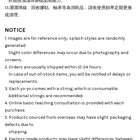
對競技溜溜球基礎認知能力。
13.溜溜球線、回收膠貼、軸承等為消耗品，請依使用頻率定期更換
或清理。
NOTICE
1. Images are for reference only; splash styles are randomly
generated.
Slight color differences may occur due to photography and
screens.
2. Orders are usually shipped within 12-24 hours.
In case of out-of-stock items, you will be notified of delays or
replacements.
3. Each yo-yo comes with a string, which is consumable.
Additional strings are recommended.
4. Online basic teaching consultation is provided with each
purchase.
5. Products sourced from overseas may have slight packaging
defects due to
shipping.
6. Factory-made products may have slight differences between