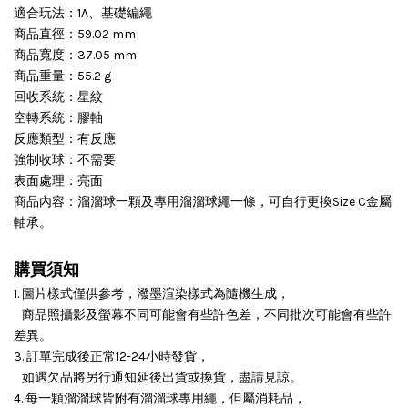
適合玩法：1A、基礎編繩
商品直徑：59.02 mm
商品寬度：37.05 mm
商品重量：55.2 g
回收系統：星紋
空轉系統：膠軸
反應類型：有反應
強制收球：不需要
表面處理：亮面
商品內容：溜溜球一顆及專用溜溜球繩一條，可自行更換Size C金屬
軸承。
購買須知
1. 圖片樣式僅供參考，潑墨渲染樣式為隨機生成，
商品照攝影及螢幕不同可能會有些許色差，不同批次可能會有些許
差異。
3. 訂單完成後正常12-24小時發貨，
如遇欠品將另行通知延後出貨或換貨，盡請見諒。
4. 每一顆溜溜球皆附有溜溜球專用繩，但屬消耗品，