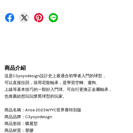
商品介紹
這是C3yoyodesign設計史上最適合初學者入門的球型，
可以直接拉回，採用尼龍軸承，是學習空轉、遛狗、
上線等基本技巧的一顆好入門球。可自行更換正金屬軸承，
也推薦給想玩玩懷舊球型的玩家。
商品名稱：Arise 2023WYYC世界賽特別版
商品品牌：C3yoyodesign
商品形狀：蝶翼型
商品材質：塑膠