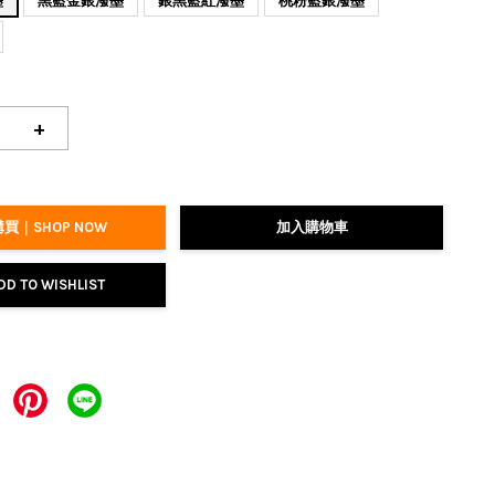
墨
黑藍金銀潑墨
銀黑藍紅潑墨
桃粉藍銀潑墨
+
買｜SHOP NOW
加入購物車
DD TO WISHLIST