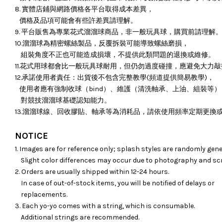
8. 實體店鋪與網路價格各平台取得成本差異，
價格及品項可能會有些許差異請理解。
9. 平台販售為專業花式溜溜球商品，非一般玩具球，購買前請理解
10.溜溜球為精密螺絲製品，反覆拆裝可能導致螺絲磨損，
組裝角度不正也可能造成損壞，
不提供此類問題的退換或維修。
11.花式用球都會比一般玩具球耐用，但仍勿過度碰撞，應避免大力
12.承諾使用者責任：出貨後不包含完整教學(頻道提供簡易教學)，
使用者應有強制收球（bind）、維護（清洗軸承、上油、組裝等）
對競技溜溜球基礎認知能力。
13.溜溜球線、回收膠貼、軸承等為消耗品，請依使用頻率定期更換
NOTICE
1. Images are for reference only; splash styles are randomly gene
Slight color differences may occur due to photography and sc
2. Orders are usually shipped within 12-24 hours.
In case of out-of-stock items, you will be notified of delays or
replacements.
3. Each yo-yo comes with a string, which is consumable.
Additional strings are recommended.