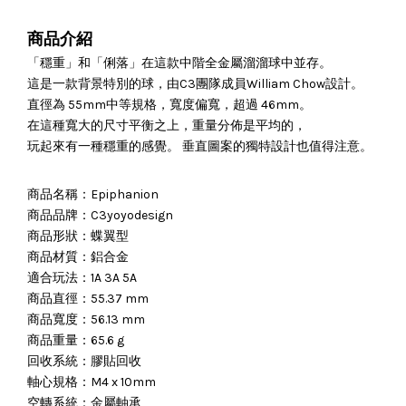
商品介紹
「穩重」和「俐落」在這款中階全金屬溜溜球中並存。
這是一款背景特別的球，由C3團隊成員William Chow設計。
直徑為 55mm中等規格，寬度偏寬，超過 46mm。
在這種寬大的尺寸平衡之上，重量分佈是平均的，
玩起來有一種穩重的感覺。 垂直圖案的獨特設計也值得注意。
商品名稱：Epiphanion
商品品牌：C3yoyodesign
商品形狀：蝶翼型
商品材質：鋁合金
適合玩法：1A 3A 5A
商品直徑：55.37 mm
商品寬度：56.13 mm
商品重量：65.6 g
回收系統：膠貼回收
軸心規格：M4 x 10mm
空轉系統：金屬軸承