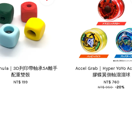
fomula｜3D列印帶軸承5A離手
Accel Grab｜Hyper YoYo 
配重雙骰
膠蝶翼側軸溜溜球
NT$ 199
NT$ 760
NT$ 950
-20%