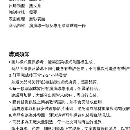
反應類型：無反應
強制收球：需要
表面處理：磨砂表面
商品內容：溜溜球一顆及專用溜溜球繩一條
購買須知
1. 圖片樣式僅供參考，潑墨渲染樣式為隨機生成，
商品照攝影及螢幕不同可能會有些許色差，不同批次可能會有些許
3. 訂單完成後正常12-24小時發貨，
如遇欠品將另行通知延後出貨或換貨，盡請見諒。
4. 每一顆溜溜球皆附有溜溜球專用繩，但屬消耗品，
建議可加購，大部分出廠皆未綁好，需自行安裝。
5. 購買皆提供線上簡易教學諮詢，如不會安裝或使用，
請務必索取相關安裝教學影片連結，避免造成器材損壞與認知誤解
6. 商品多為海外帶回，運送過程可能導致包裝瑕疵請見諒。
7. 商品多為工廠大量製造，每一批次可能有些許差異，
微小氣泡、色差、細微刮痕為正常現象，文案數據僅供參考，以實