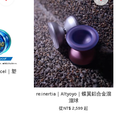
Accel｜塑
re:inertia｜Altyoyo｜蝶翼鋁合金溜
溜球
從
NT$ 2,599
起