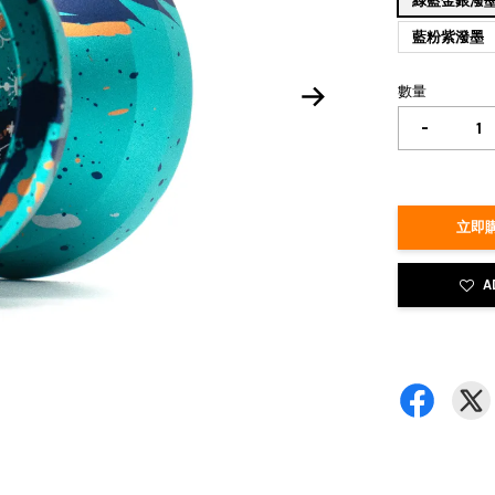
綠藍金銀潑
藍粉紫潑墨
數量
-
立即購
A