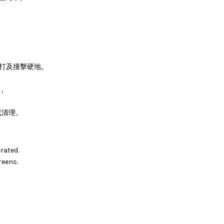
。
敲打及撞擊硬地。
，
或清理。
rated.
reens.