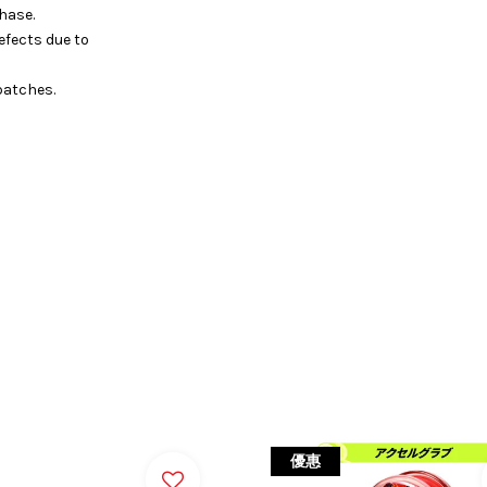
hase.
efects due to
batches.
優惠