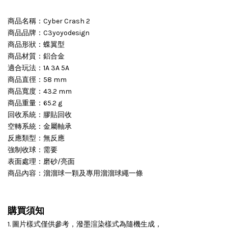
商品名稱：Cyber Crash 2
商品品牌：C3yoyodesign
商品形狀：蝶翼型
商品材質：鋁合金
適合玩法：1A 3A 5A
商品直徑：58 mm
商品寬度：43.2 mm
商品重量：65.2 g
回收系統：膠貼回收
空轉系統：金屬軸承
反應類型：無反應
強制收球：需要
表面處理：磨砂/亮面
商品內容：溜溜球一顆及專用溜溜球繩一條
購買須知
1. 圖片樣式僅供參考，潑墨渲染樣式為隨機生成，