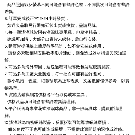
商品照攝影及螢幕不同可能會有些許色差，不同批次可能會有些許
差異。
3. 訂單完成後正常12-24小時發貨，
如遇欠品將另行通知延後出貨或換貨，盡請見諒。
4. 每一顆溜溜球皆附有溜溜球專用繩，但屬消耗品，
建議可加購，大部分出廠皆未綁好，需自行安裝。
5. 購買皆提供線上簡易教學諮詢，如不會安裝或使用，
請務必索取相關安裝教學影片連結，避免造成器材損壞與認知誤
解。
6. 商品多為海外帶回，運送過程可能導致包裝瑕疵請見諒。
7. 商品多為工廠大量製造，每一批次可能有些許差異，
微小氣泡、色差、細微刮痕為正常現象，文案數據僅供參考，以實
物為準。
8. 實體店鋪與網路價格各平台取得成本差異，
價格及品項可能會有些許差異請理解。
9. 平台販售為專業花式溜溜球商品，非一般玩具球，購買前請理
解。
10.溜溜球為精密螺絲製品，反覆拆裝可能導致螺絲磨損，
組裝角度不正也可能造成損壞，
不提供此類問題的退換或維修。