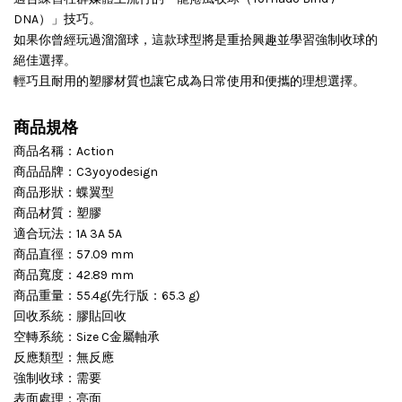
DNA）」技巧。
如果你曾經玩過溜溜球，這款球型將是重拾興趣並學習強制收球的
絕佳選擇。
輕巧且耐用的塑膠材質也讓它成為日常使用和便攜的理想選擇。
商品規格
商品名稱：Action
商品品牌：C3yoyodesign
商品形狀：蝶翼型
商品材質：塑膠
適合玩法：1A 3A 5A
商品直徑：57.09 mm
商品寬度：42.89 mm
商品重量：55.4g(先行版：65.3 g)
回收系統：膠貼回收
空轉系統：Size C金屬軸承
反應類型：無反應
強制收球：需要
表面處理：亮面