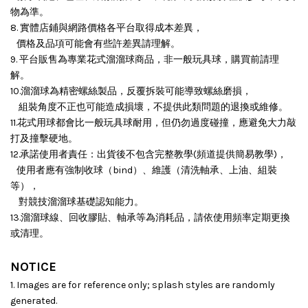
物為準。
8. 實體店鋪與網路價格各平台取得成本差異，
價格及品項可能會有些許差異請理解。
9. 平台販售為專業花式溜溜球商品，非一般玩具球，購買前請理
解。
10.溜溜球為精密螺絲製品，反覆拆裝可能導致螺絲磨損，
組裝角度不正也可能造成損壞，
不提供此類問題的退換或維修。
11.花式用球都會比一般玩具球耐用，但仍勿過度碰撞，應避免大力敲
打及撞擊硬地。
12.承諾使用者責任：出貨後不包含完整教學(頻道提供簡易教學)，
使用者應有強制收球（bind）、維護（清洗軸承、上油、組裝
等），
對競技溜溜球基礎認知能力。
13.溜溜球線、回收膠貼、軸承等為消耗品，請依使用頻率定期更換
或清理。
NOTICE
1. Images are for reference only; splash styles are randomly
generated.