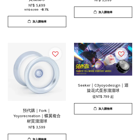
NT$ 3,099
NT$ 5,699
NT$ 6,199
-8.1%
加入購物車
加入購物車
Seeker｜C3yoyodesign｜迴
旋花式蛋形溜溜球
從
NT$ 799
起
加入購物車
預代購｜Fork｜
Yoyorecreation｜蝶翼複合
材質溜溜球
NT$ 3,599
加入購物車