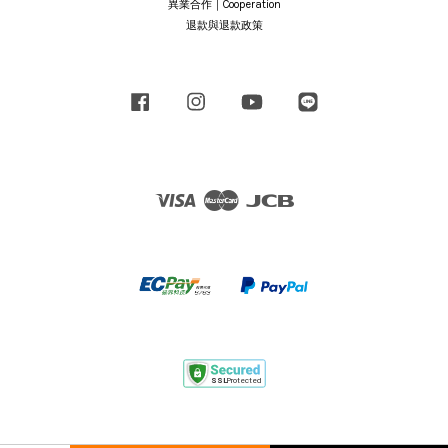
異業合作｜Cooperation
退款與退款政策
Facebook
Instagram
YouTube
Line
Visa
Master
JCB