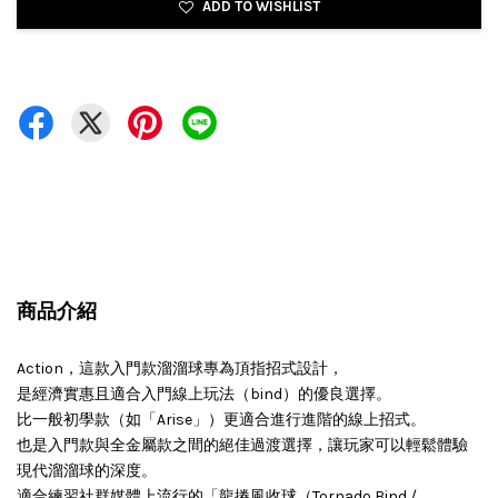
ADD TO WISHLIST
商品介紹
Action，這款入門款溜溜球專為頂指招式設計，
是經濟實惠且適合入門線上玩法（bind）的優良選擇。
比一般初學款（如「Arise」）更適合進行進階的線上招式。
也是入門款與全金屬款之間的絕佳過渡選擇，讓玩家可以輕鬆體驗
現代溜溜球的深度。
適合練習社群媒體上流行的「龍捲風收球（Tornado Bind /