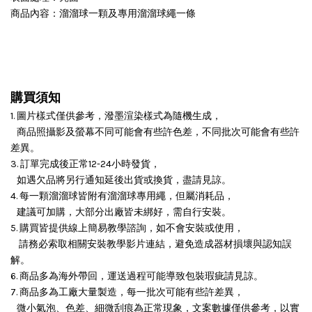
商品內容：溜溜球一顆及專用溜溜球繩一條
購買須知
1. 圖片樣式僅供參考，潑墨渲染樣式為隨機生成，
商品照攝影及螢幕不同可能會有些許色差，不同批次可能會有些許
差異。
3. 訂單完成後正常12-24小時發貨，
如遇欠品將另行通知延後出貨或換貨，盡請見諒。
4. 每一顆溜溜球皆附有溜溜球專用繩，但屬消耗品，
建議可加購，大部分出廠皆未綁好，需自行安裝。
5. 購買皆提供線上簡易教學諮詢，如不會安裝或使用，
請務必索取相關安裝教學影片連結，避免造成器材損壞與認知誤
解。
6. 商品多為海外帶回，運送過程可能導致包裝瑕疵請見諒。
7. 商品多為工廠大量製造，每一批次可能有些許差異，
微小氣泡、色差、細微刮痕為正常現象，文案數據僅供參考，以實