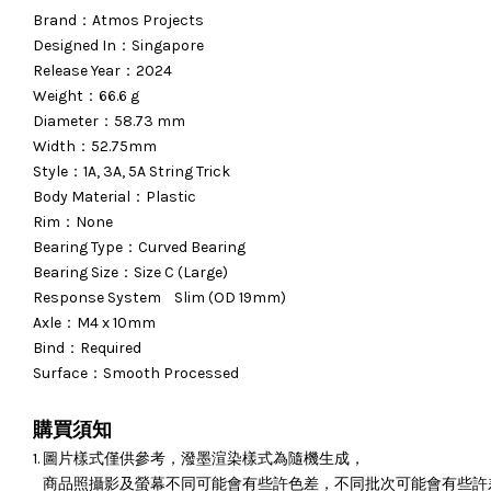
Brand
：
Atmos Projects
Designed In：Singapore
Release Year
：
2024
Weight：66.6 g
Diameter：58.73 mm
Width：52.75mm
Style
：
1A, 3A, 5A String Trick
Body Material
：
Plastic
Rim
：
None
Bearing Type：Curved Bearing
Bearing Size
：
Size C (Large)
Response System
Slim (OD 19mm)
Axle
：
M4 x 10mm
Bind：Required
Surface
：
Smooth Processed
購買須知
1. 圖片樣式僅供參考，潑墨渲染樣式為隨機生成，
商品照攝影及螢幕不同可能會有些許色差，不同批次可能會有些許