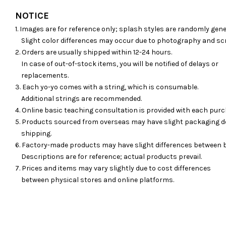
NOTICE
1. Images are for reference only; splash styles are randomly gene
Slight color differences may occur due to photography and sc
2. Orders are usually shipped within 12-24 hours.
In case of out-of-stock items, you will be notified of delays or
replacements.
3. Each yo-yo comes with a string, which is consumable.
Additional strings are recommended.
4. Online basic teaching consultation is provided with each purc
5. Products sourced from overseas may have slight packaging d
shipping.
6. Factory-made products may have slight differences between 
Descriptions are for reference; actual products prevail.
7. Prices and items may vary slightly due to cost differences
between physical stores and online platforms.