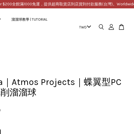
00
全館滿1000免運，提供超商取貨店到店貨到付款服務(台灣)。Worldwide Free Ship
P
溜溜球教學 | TUTORIAL
ica｜Atmos Projects｜蝶翼型PC
車削溜溜球
9