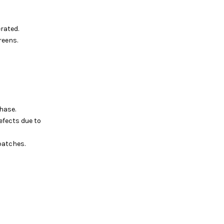
rated.
reens.
hase.
efects due to
batches.