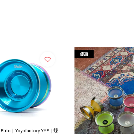
優惠
r Elite｜Yoyofactory YYF｜蝶