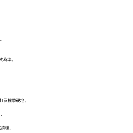
。
物為準。
。
敲打及撞擊硬地。
，
或清理。