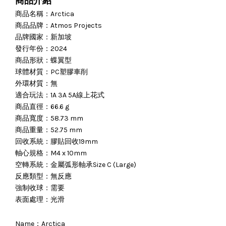
商品介紹
商品名稱：Arctica
商品品牌：Atmos Projects
品牌國家：新加坡
發行年份：2024
商品形狀：蝶翼型
球體材質：PC塑膠車削
外環材質：無
適合玩法：1A 3A 5A線上花式
商品直徑：66.6 g
商品寬度：58.73 mm
商品重量：52.75 mm
回收系統：膠貼回收19mm
軸心規格：M4 x 10mm
空轉系統：金屬弧形軸承Size C (Large)
反應類型：無反應
強制收球：需要
表面處理：光滑
Name：
Arctica