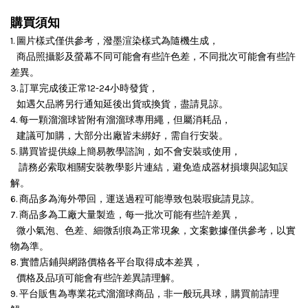
購買須知
1. 圖片樣式僅供參考，潑墨渲染樣式為隨機生成，
商品照攝影及螢幕不同可能會有些許色差，不同批次可能會有些許
差異。
3. 訂單完成後正常12-24小時發貨，
如遇欠品將另行通知延後出貨或換貨，盡請見諒。
4. 每一顆溜溜球皆附有溜溜球專用繩，但屬消耗品，
建議可加購，大部分出廠皆未綁好，需自行安裝。
5. 購買皆提供線上簡易教學諮詢，如不會安裝或使用，
請務必索取相關安裝教學影片連結，避免造成器材損壞與認知誤
解。
6. 商品多為海外帶回，運送過程可能導致包裝瑕疵請見諒。
7. 商品多為工廠大量製造，每一批次可能有些許差異，
微小氣泡、色差、細微刮痕為正常現象，文案數據僅供參考，以實
物為準。
8. 實體店鋪與網路價格各平台取得成本差異，
價格及品項可能會有些許差異請理解。
9. 平台販售為專業花式溜溜球商品，非一般玩具球，購買前請理