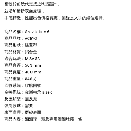
相較於前幾代更接近H型設計，
並增加磨砂表面處理，
手感精緻，性能出色價格實惠，無疑是入手的絕佳選擇。
商品名稱：Gravitation 6
商品品牌：ACEYO
商品形狀：蝶翼型
商品材質：鋁合金
適合玩法：1A 3A 5A
商品直徑：56.9 mm
商品寬度：46.8 mm
商品重量：64.9 g
回收系統：膠貼回收
空轉系統：金屬軸承 size c
反應類型：無反應
強制收球：需要
表面處理：磨砂表面
商品內容：溜溜球一顆及專用溜溜球繩一條