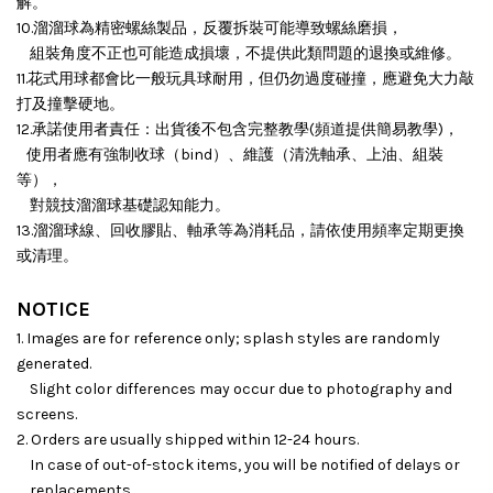
解。
10.溜溜球為精密螺絲製品，反覆拆裝可能導致螺絲磨損，
組裝角度不正也可能造成損壞，
不提供此類問題的退換或維修。
11.花式用球都會比一般玩具球耐用，但仍勿過度碰撞，應避免大力敲
打及撞擊硬地。
12.承諾使用者責任：出貨後不包含完整教學(頻道提供簡易教學)，
使用者應有強制收球（bind）、維護（清洗軸承、上油、組裝
等），
對競技溜溜球基礎認知能力。
13.溜溜球線、回收膠貼、軸承等為消耗品，請依使用頻率定期更換
或清理。
NOTICE
1. Images are for reference only; splash styles are randomly
generated.
Slight color differences may occur due to photography and
screens.
2. Orders are usually shipped within 12-24 hours.
In case of out-of-stock items, you will be notified of delays or
replacements.