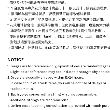
價格及品項可能會有些許差異請理解。
9. 平台販售為專業花式溜溜球商品，非一般玩具球，購買前請理解
10.溜溜球為精密螺絲製品，反覆拆裝可能導致螺絲磨損，
組裝角度不正也可能造成損壞，
不提供此類問題的退換或維修。
11.花式用球都會比一般玩具球耐用，但仍勿過度碰撞，應避免大力
12.承諾使用者責任：出貨後不包含完整教學(頻道提供簡易教學)，
使用者應有強制收球（bind）、維護（清洗軸承、上油、組裝等）
對競技溜溜球基礎認知能力。
13.溜溜球線、回收膠貼、軸承等為消耗品，請依使用頻率定期更換
NOTICE
1. Images are for reference only; splash styles are randomly gene
Slight color differences may occur due to photography and sc
2. Orders are usually shipped within 12-24 hours.
In case of out-of-stock items, you will be notified of delays or
replacements.
3. Each yo-yo comes with a string, which is consumable.
Additional strings are recommended.
4. Online basic teaching consultation is provided with each purc