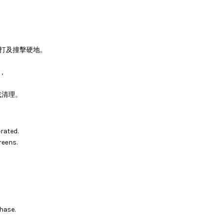
。
敲打及撞擊硬地。
，
或清理。
rated.
reens.
hase.