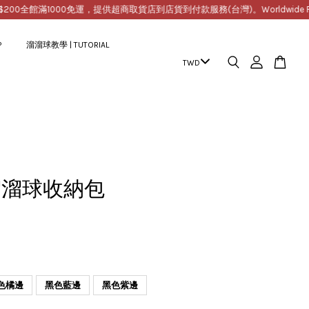
0
全館滿1000免運，提供超商取貨店到店貨到付款服務(台灣)。Worldwide Free Ship
P
溜溜球教學 | TUTORIAL
溜溜球收納包
色橘邊
黑色藍邊
黑色紫邊