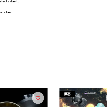
efects due to
batches.
優惠