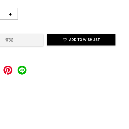
+
售完
ADD TO WISHLIST