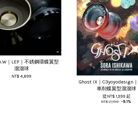
ian.W｜LEP｜不銹鋼環蝶翼型
溜溜球
NT$ 4,899
Ghost IX｜C3yoyodesign
車削蝶翼型溜溜球
從
NT$ 1,999
起
NT$ 2,199
-9.1%