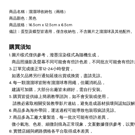
商品名稱：溜溜球收納包（兩格）
商品顏色：黑色
商品規格：16.5cm x 12.5cm x 6.5cm
備註：蛋型及蝶型皆適用，僅含收納包，不含圖片之溜溜球及其他配件。
購買須知
1. 圖片樣式僅供參考，潑墨渲染樣式為隨機生成，
商品照攝影及螢幕不同可能會有些許色差，不同批次可能會有些許
3. 訂單完成後正常12-24小時發貨，
如遇欠品將另行通知延後出貨或換貨，盡請見諒。
4. 每一顆溜溜球皆附有溜溜球專用繩，但屬消耗品，
建議可加購，大部分出廠皆未綁好，需自行安裝。
5. 購買皆提供線上簡易教學諮詢，如不會安裝或使用，
請務必索取相關安裝教學影片連結，避免造成器材損壞與認知誤解
6. 商品多為海外帶回，運送過程可能導致包裝瑕疵請見諒。
7. 商品多為工廠大量製造，每一批次可能有些許差異，
微小氣泡、色差、細微刮痕為正常現象，文案數據僅供參考，以實
8. 實體店鋪與網路價格各平台取得成本差異，