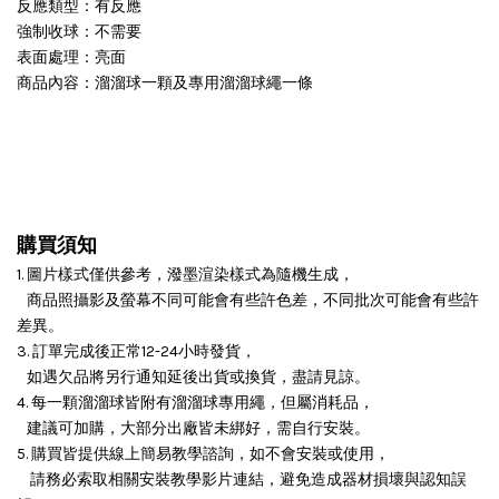
反應類型：有反應
強制收球：不需要
表面處理：亮面
商品內容：溜溜球一顆及專用溜溜球繩一條
購買須知
1. 圖片樣式僅供參考，潑墨渲染樣式為隨機生成，
商品照攝影及螢幕不同可能會有些許色差，不同批次可能會有些許
差異。
3. 訂單完成後正常12-24小時發貨，
如遇欠品將另行通知延後出貨或換貨，盡請見諒。
4. 每一顆溜溜球皆附有溜溜球專用繩，但屬消耗品，
建議可加購，大部分出廠皆未綁好，需自行安裝。
5. 購買皆提供線上簡易教學諮詢，如不會安裝或使用，
請務必索取相關安裝教學影片連結，避免造成器材損壞與認知誤