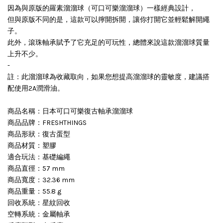
因為與原版的羅素溜溜球（可口可樂溜溜球）一樣經典設計，
但與原版不同的是，這款可以擰開拆開，讓你打開它並輕鬆解開繩
子。
此外，滾珠軸承賦予了它充足的可玩性，總體來說這款溜溜球質量
上升不少。
-
註：此溜溜球為收藏取向，如果您想提高溜溜球的靈敏度，建議搭
配使用2A潤滑油。
商品名稱：日本可口可樂復古軸承溜溜球
商品品牌：FRESHTHINGS
商品形狀：復古蛋型
商品材質：塑膠
適合玩法：基礎編繩
商品直徑：57 mm
商品寬度：32.36 mm
商品重量：55.8 g
回收系統：星紋回收
空轉系統：金屬軸承