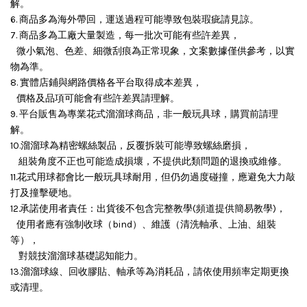
解。
6. 商品多為海外帶回，運送過程可能導致包裝瑕疵請見諒。
7. 商品多為工廠大量製造，每一批次可能有些許差異，
微小氣泡、色差、細微刮痕為正常現象，文案數據僅供參考，以實
物為準。
8. 實體店鋪與網路價格各平台取得成本差異，
價格及品項可能會有些許差異請理解。
9. 平台販售為專業花式溜溜球商品，非一般玩具球，購買前請理
解。
10.溜溜球為精密螺絲製品，反覆拆裝可能導致螺絲磨損，
組裝角度不正也可能造成損壞，
不提供此類問題的退換或維修。
11.花式用球都會比一般玩具球耐用，但仍勿過度碰撞，應避免大力敲
打及撞擊硬地。
12.承諾使用者責任：出貨後不包含完整教學(頻道提供簡易教學)，
使用者應有強制收球（bind）、維護（清洗軸承、上油、組裝
等），
對競技溜溜球基礎認知能力。
13.溜溜球線、回收膠貼、軸承等為消耗品，請依使用頻率定期更換
或清理。