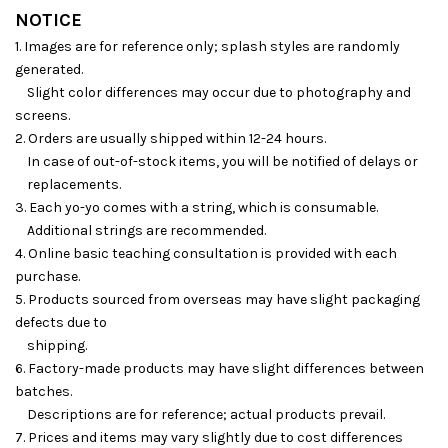
NOTICE
1. Images are for reference only; splash styles are randomly
generated.
Slight color differences may occur due to photography and
screens.
2. Orders are usually shipped within 12-24 hours.
In case of out-of-stock items, you will be notified of delays or
replacements.
3. Each yo-yo comes with a string, which is consumable.
Additional strings are recommended.
4. Online basic teaching consultation is provided with each
purchase.
5. Products sourced from overseas may have slight packaging
defects due to
shipping.
6. Factory-made products may have slight differences between
batches.
Descriptions are for reference; actual products prevail.
7. Prices and items may vary slightly due to cost differences