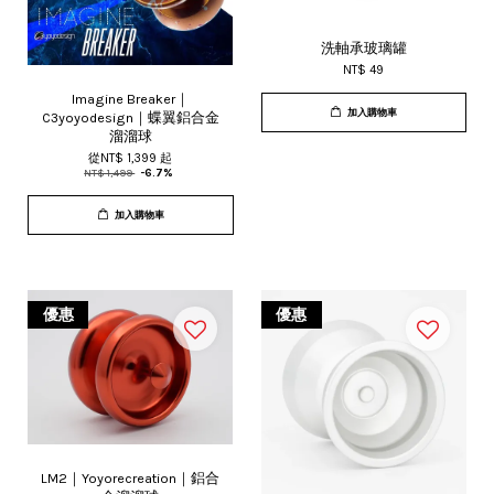
洗軸承玻璃罐
NT$ 49
Imagine Breaker｜
加入購物車
C3yoyodesign｜蝶翼鋁合金
溜溜球
從
NT$ 1,399
起
NT$ 1,499
-6.7%
加入購物車
優惠
優惠
LM2｜Yoyorecreation｜鋁合