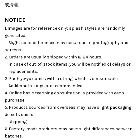
或清理。
NOTICE
1. Images are for reference only; splash styles are randomly
generated.
Slight color differences may occur due to photography and
screens.
2. Orders are usually shipped within 12-24 hours.
In case of out-of-stock items, you will be notified of delays or
replacements.
3. Each yo-yo comes with a string, which is consumable.
Additional strings are recommended.
4. Online basic teaching consultation is provided with each
purchase.
5. Products sourced from overseas may have slight packaging
defects due to
shipping.
6. Factory-made products may have slight differences between
batches.