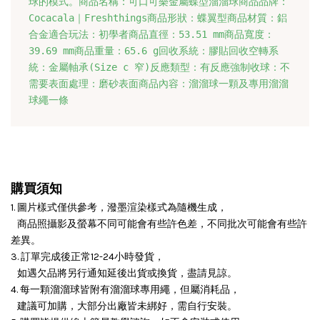
球的模式。
商品名稱：可口可樂金屬蝶型溜溜球商品品牌：
Cocacala｜Freshthings商品形狀：蝶翼型商品材質：鋁
合金適合玩法：初學者商品直徑：53.51 mm商品寬度：
39.69 mm商品重量：65.6 g回收系統：膠貼回收空轉系
統：金屬軸承(Size c 窄)反應類型：有反應強制收球：不
需要表面處理：磨砂表面商品內容：溜溜球一顆及專用溜溜
球繩一條
購買須知
1. 圖片樣式僅供參考，潑墨渲染樣式為隨機生成，
商品照攝影及螢幕不同可能會有些許色差，不同批次可能會有些許
差異。
3. 訂單完成後正常12-24小時發貨，
如遇欠品將另行通知延後出貨或換貨，盡請見諒。
4. 每一顆溜溜球皆附有溜溜球專用繩，但屬消耗品，
建議可加購，大部分出廠皆未綁好，需自行安裝。