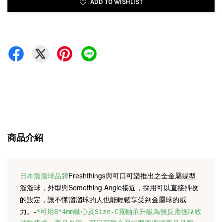
ADD TO WISHLIST
商品介紹
Freshthings與可口可樂推出之全金屬蝶型
日本溜溜球品牌
溜溜球，
外型與Something Angle接近，採用可以直接抖收
的設定，
讓不懂溜溜球的人也能輕鬆享受到金屬球的威
力。
-
*可用8*4mm軸心及Size-C寬軸承升級為無反應強制收