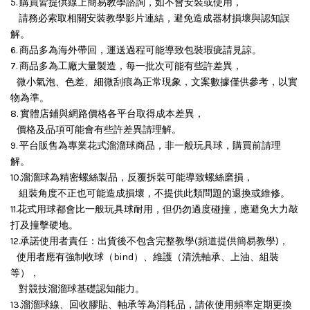
5. 購買皆提供線上簡易教學諮詢，如不會安裝或使用，
請務必索取相關安裝教學影片連結，避免造成器材損壞與認知誤
解。
6. 商品多為海外帶回，運送過程可能導致包裝瑕疵請見諒。
7. 商品多為工廠大量製造，每一批次可能有些許差異，
微小氣泡、色差、細微刮痕為正常現象，文案數據僅供參考，以實
物為準。
8. 實體店鋪與網路價格各平台取得成本差異，
價格及品項可能會有些許差異請理解。
9. 平台販售為專業花式溜溜球商品，非一般玩具球，購買前請理
解。
10.溜溜球為精密螺絲製品，反覆拆裝可能導致螺絲磨損，
組裝角度不正也可能造成損壞，
不提供此類問題的退換或維修。
11.花式用球都會比一般玩具球耐用，但仍勿過度碰撞，應避免大力敲
打及撞擊硬地。
12.承諾使用者責任：出貨後不包含完整教學(頻道提供簡易教學)，
使用者應有強制收球（bind）、維護（清洗軸承、上油、組裝
等），
對競技溜溜球基礎認知能力。
13.溜溜球線、回收膠貼、軸承等為消耗品，請依使用頻率定期更換