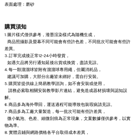
表面處理：磨砂
購買須知
1. 圖片樣式僅供參考，潑墨渲染樣式為隨機生成，
商品照攝影及螢幕不同可能會有些許色差，不同批次可能會有些許
差異。
3. 訂單完成後正常12-24小時發貨，
如遇欠品將另行通知延後出貨或換貨，盡請見諒。
4. 每一顆溜溜球皆附有溜溜球專用繩，但屬消耗品，
建議可加購，大部分出廠皆未綁好，需自行安裝。
5. 購買皆提供線上簡易教學諮詢，如不會安裝或使用，
請務必索取相關安裝教學影片連結，避免造成器材損壞與認知誤
解。
6. 商品多為海外帶回，運送過程可能導致包裝瑕疵請見諒。
7. 商品多為工廠大量製造，每一批次可能有些許差異，
微小氣泡、色差、細微刮痕為正常現象，文案數據僅供參考，以實
物為準。
8. 實體店鋪與網路價格各平台取得成本差異，