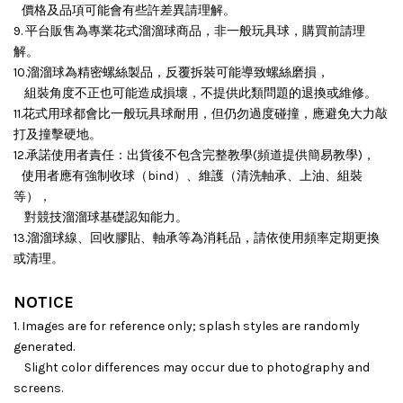
價格及品項可能會有些許差異請理解。
9. 平台販售為專業花式溜溜球商品，非一般玩具球，購買前請理
解。
10.溜溜球為精密螺絲製品，反覆拆裝可能導致螺絲磨損，
組裝角度不正也可能造成損壞，
不提供此類問題的退換或維修。
11.花式用球都會比一般玩具球耐用，但仍勿過度碰撞，應避免大力敲
打及撞擊硬地。
12.承諾使用者責任：出貨後不包含完整教學(頻道提供簡易教學)，
使用者應有強制收球（bind）、維護（清洗軸承、上油、組裝
等），
對競技溜溜球基礎認知能力。
13.溜溜球線、回收膠貼、軸承等為消耗品，請依使用頻率定期更換
或清理。
NOTICE
1. Images are for reference only; splash styles are randomly
generated.
Slight color differences may occur due to photography and
screens.