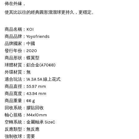
佈在外緣，
使其比以往的經典圓形溜溜球更持久，更穩定。
商品名稱：KOI
商品品牌：Yoyofriends
品牌國家：中國
發行年份：2020
商品形狀：蝶翼型
球體材質：鋁合金(A7068)
外環材質：無
適合玩法：1A 3A 5A 線上花式
商品直徑：55.97 mm
商品寬度：43.94 mm
商品重量：66 g
回收系統：膠貼回收
軸心規格：M4x10mm
空轉系統：金屬軸承 SizeC
反應類型：無反應
強制收球：需要