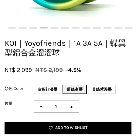
KOI｜Yoyofriends｜1A 3A 5A｜蝶翼
型鋁合金溜溜球
NT$ 2,099
NT$ 2,199
-4.5%
顏色 Color
灰藍紅潑墨
藍綠漸層
黃綠紫潑墨
數量
-
+
ADD TO WISHLIST