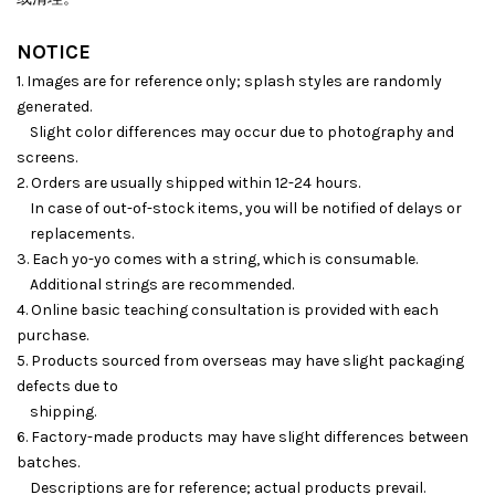
NOTICE
1. Images are for reference only; splash styles are randomly
generated.
Slight color differences may occur due to photography and
screens.
2. Orders are usually shipped within 12-24 hours.
In case of out-of-stock items, you will be notified of delays or
replacements.
3. Each yo-yo comes with a string, which is consumable.
Additional strings are recommended.
4. Online basic teaching consultation is provided with each
purchase.
5. Products sourced from overseas may have slight packaging
defects due to
shipping.
6. Factory-made products may have slight differences between
batches.
Descriptions are for reference; actual products prevail.