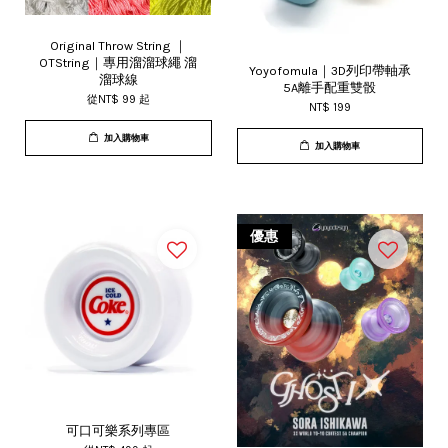
Original Throw String ｜
OTString｜專用溜溜球繩 溜
Yoyofomula｜3D列印帶軸承
溜球線
5A離手配重雙骰
從
NT$ 99
起
NT$ 199
加入購物車
加入購物車
優惠
可口可樂系列專區