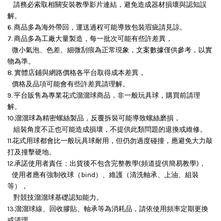
請務必索取相關安裝教學影片連結，避免造成器材損壞與認知誤
解。
6. 商品多為海外帶回，運送過程可能導致包裝瑕疵請見諒。
7. 商品多為工廠大量製造，每一批次可能有些許差異，
微小氣泡、色差、細微刮痕為正常現象，文案數據僅供參考，以實
物為準。
8. 實體店鋪與網路價格各平台取得成本差異，
價格及品項可能會有些許差異請理解。
9. 平台販售為專業花式溜溜球商品，非一般玩具球，購買前請理
解。
10.溜溜球為精密螺絲製品，反覆拆裝可能導致螺絲磨損，
組裝角度不正也可能造成損壞，
不提供此類問題的退換或維修。
11.花式用球都會比一般玩具球耐用，但仍勿過度碰撞，應避免大力敲
打及撞擊硬地。
12.承諾使用者責任：出貨後不包含完整教學(頻道提供簡易教學)，
使用者應有強制收球（bind）、維護（清洗軸承、上油、組裝
等），
對競技溜溜球基礎認知能力。
13.溜溜球線、回收膠貼、軸承等為消耗品，請依使用頻率定期更換
或清理。