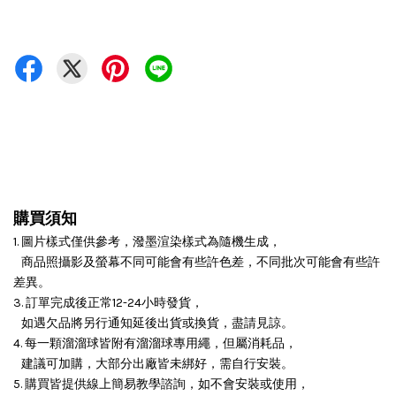
購買須知
1. 圖片樣式僅供參考，潑墨渲染樣式為隨機生成，
商品照攝影及螢幕不同可能會有些許色差，不同批次可能會有些許
差異。
3. 訂單完成後正常12-24小時發貨，
如遇欠品將另行通知延後出貨或換貨，盡請見諒。
4. 每一顆溜溜球皆附有溜溜球專用繩，但屬消耗品，
建議可加購，大部分出廠皆未綁好，需自行安裝。
5. 購買皆提供線上簡易教學諮詢，如不會安裝或使用，