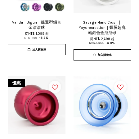
Vanda｜Jigun｜蝶翼型鋁合
Savage Hand Crush｜
金溜溜球
Yoyorecreation｜蝶翼超寬
幅鋁合金溜溜球
從
NT$ 1,099
起
NT$ 1,199
-8.3%
從
NT$ 2,699
起
NT$ 2,899
-6.9%
加入購物車
加入購物車
優惠