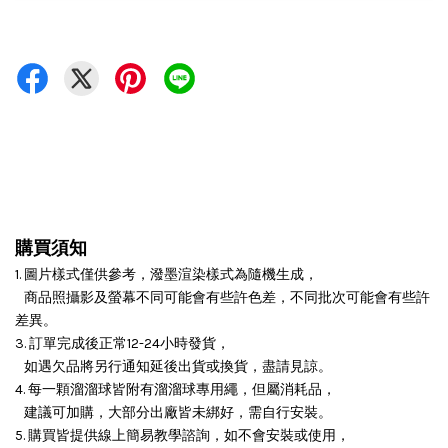
購買須知
1. 圖片樣式僅供參考，潑墨渲染樣式為隨機生成，
商品照攝影及螢幕不同可能會有些許色差，不同批次可能會有些許
差異。
3. 訂單完成後正常12-24小時發貨，
如遇欠品將另行通知延後出貨或換貨，盡請見諒。
4. 每一顆溜溜球皆附有溜溜球專用繩，但屬消耗品，
建議可加購，大部分出廠皆未綁好，需自行安裝。
5. 購買皆提供線上簡易教學諮詢，如不會安裝或使用，