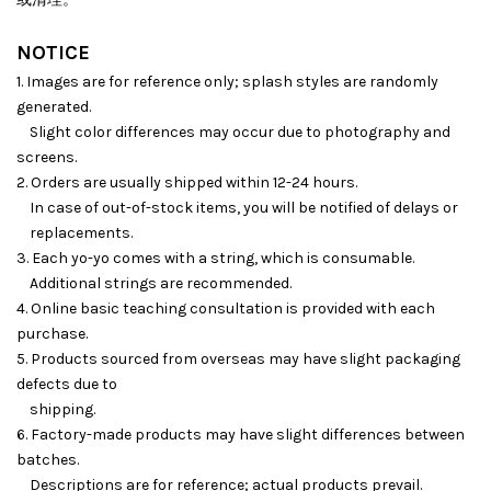
NOTICE
1. Images are for reference only; splash styles are randomly
generated.
Slight color differences may occur due to photography and
screens.
2. Orders are usually shipped within 12-24 hours.
In case of out-of-stock items, you will be notified of delays or
replacements.
3. Each yo-yo comes with a string, which is consumable.
Additional strings are recommended.
4. Online basic teaching consultation is provided with each
purchase.
5. Products sourced from overseas may have slight packaging
defects due to
shipping.
6. Factory-made products may have slight differences between
batches.
Descriptions are for reference; actual products prevail.