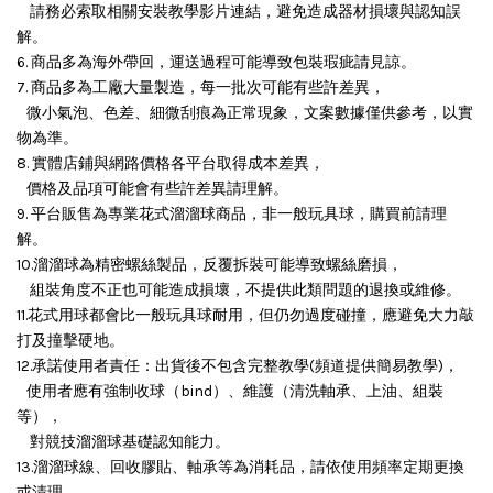
請務必索取相關安裝教學影片連結，避免造成器材損壞與認知誤
解。
6. 商品多為海外帶回，運送過程可能導致包裝瑕疵請見諒。
7. 商品多為工廠大量製造，每一批次可能有些許差異，
微小氣泡、色差、細微刮痕為正常現象，文案數據僅供參考，以實
物為準。
8. 實體店鋪與網路價格各平台取得成本差異，
價格及品項可能會有些許差異請理解。
9. 平台販售為專業花式溜溜球商品，非一般玩具球，購買前請理
解。
10.溜溜球為精密螺絲製品，反覆拆裝可能導致螺絲磨損，
組裝角度不正也可能造成損壞，
不提供此類問題的退換或維修。
11.花式用球都會比一般玩具球耐用，但仍勿過度碰撞，應避免大力敲
打及撞擊硬地。
12.承諾使用者責任：出貨後不包含完整教學(頻道提供簡易教學)，
使用者應有強制收球（bind）、維護（清洗軸承、上油、組裝
等），
對競技溜溜球基礎認知能力。
13.溜溜球線、回收膠貼、軸承等為消耗品，請依使用頻率定期更換
或清理。