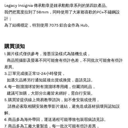
Legacy Insignia 傳承勳章是鍾承勳勳章系列的第四款產品。
我
們把寬度拉到了58mm，同時使用了大家都喜歡的PC+不鏽鋼設
計；
為了結構穩定，特別使用 7075 鋁合金作為 Hub。
購買須知
1. 圖片樣式僅供參考，潑墨渲染樣式為隨機生成，
商品照攝影及螢幕不同可能會有些許色差，不同批次可能會有些許
差異。
3. 訂單完成後正常12-24小時發貨，
如遇欠品將另行通知延後出貨或換貨，盡請見諒。
4. 每一顆溜溜球皆附有溜溜球專用繩，但屬消耗品，
建議可加購，大部分出廠皆未綁好，需自行安裝。
5. 購買皆提供線上簡易教學諮詢，如不會安裝或使用，
請務必索取相關安裝教學影片連結，避免造成器材損壞與認知誤
解。
6. 商品多為海外帶回，運送過程可能導致包裝瑕疵請見諒。
7. 商品多為工廠大量製造，每一批次可能有些許差異，