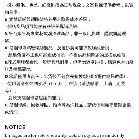
微小氣泡、色差、細微刮痕為正常現象，文案數據僅供參考，以實
物為準。
8. 實體店鋪與網路價格各平台取得成本差異，
價格及品項可能會有些許差異請理解。
9. 平台販售為專業花式溜溜球商品，非一般玩具球，購買前請理
解。
10.溜溜球為精密螺絲製品，反覆拆裝可能導致螺絲磨損，
組裝角度不正也可能造成損壞，
不提供此類問題的退換或維修。
11.花式用球都會比一般玩具球耐用，但仍勿過度碰撞，應避免大力敲
打及撞擊硬地。
12.承諾使用者責任：出貨後不包含完整教學(頻道提供簡易教學)，
使用者應有強制收球（bind）、維護（清洗軸承、上油、組裝
等），
對競技溜溜球基礎認知能力。
13.溜溜球線、回收膠貼、軸承等為消耗品，請依使用頻率定期更換
或清理。
NOTICE
1. Images are for reference only; splash styles are randomly