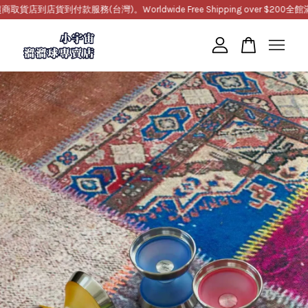
到店貨到付款服務(台灣)。Worldwide Free Shipping over $200
全館滿10
您的購物車目前還是空的。
繼續購物