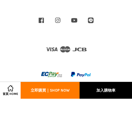
Facebook
Instagram
YouTube
Line
Visa
Master
JCB
立即購買｜SHOP NOW
加入購物車
首頁 HOME